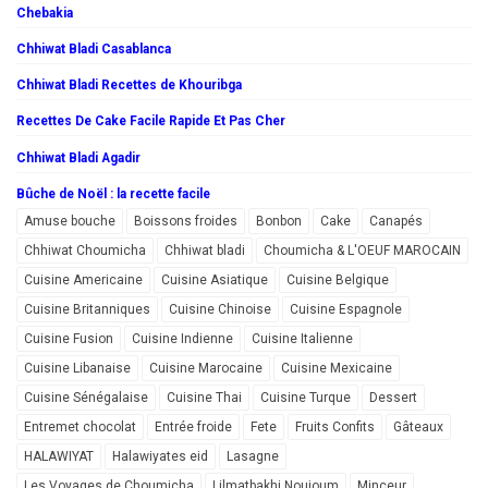
Chebakia
Chhiwat Bladi Casablanca
Chhiwat Bladi Recettes de Khouribga
Recettes De Cake Facile Rapide Et Pas Cher
Chhiwat Bladi Agadir
Bûche de Noël : la recette facile
Amuse bouche
Boissons froides
Bonbon
Cake
Canapés
Chhiwat Choumicha
Chhiwat bladi
Choumicha & L'OEUF MAROCAIN
Cuisine Americaine
Cuisine Asiatique
Cuisine Belgique
Cuisine Britanniques
Cuisine Chinoise
Cuisine Espagnole
Cuisine Fusion
Cuisine Indienne
Cuisine Italienne
Cuisine Libanaise
Cuisine Marocaine
Cuisine Mexicaine
Cuisine Sénégalaise
Cuisine Thai
Cuisine Turque
Dessert
Entremet chocolat
Entrée froide
Fete
Fruits Confits
Gâteaux
HALAWIYAT
Halawiyates eid
Lasagne
Les Voyages de Choumicha
Lilmatbakhi Noujoum
Minceur