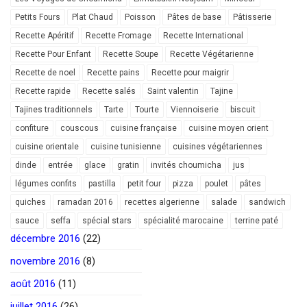
Petits Fours
Plat Chaud
Poisson
Pâtes de base
Pâtisserie
Recette Apéritif
Recette Fromage
Recette International
Recette Pour Enfant
Recette Soupe
Recette Végétarienne
Recette de noel
Recette pains
Recette pour maigrir
Recette rapide
Recette salés
Saint valentin
Tajine
Tajines traditionnels
Tarte
Tourte
Viennoiserie
biscuit
confiture
couscous
cuisine française
cuisine moyen orient
cuisine orientale
cuisine tunisienne
cuisines végétariennes
dinde
entrée
glace
gratin
invités choumicha
jus
légumes confits
pastilla
petit four
pizza
poulet
pâtes
quiches
ramadan 2016
recettes algerienne
salade
sandwich
sauce
seffa
spécial stars
spécialité marocaine
terrine paté
décembre 2016
(22)
novembre 2016
(8)
août 2016
(11)
juillet 2016
(26)