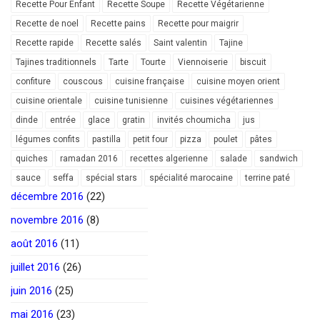
Recette Pour Enfant
Recette Soupe
Recette Végétarienne
Recette de noel
Recette pains
Recette pour maigrir
Recette rapide
Recette salés
Saint valentin
Tajine
Tajines traditionnels
Tarte
Tourte
Viennoiserie
biscuit
confiture
couscous
cuisine française
cuisine moyen orient
cuisine orientale
cuisine tunisienne
cuisines végétariennes
dinde
entrée
glace
gratin
invités choumicha
jus
légumes confits
pastilla
petit four
pizza
poulet
pâtes
quiches
ramadan 2016
recettes algerienne
salade
sandwich
sauce
seffa
spécial stars
spécialité marocaine
terrine paté
décembre 2016
(22)
novembre 2016
(8)
août 2016
(11)
juillet 2016
(26)
juin 2016
(25)
mai 2016
(23)