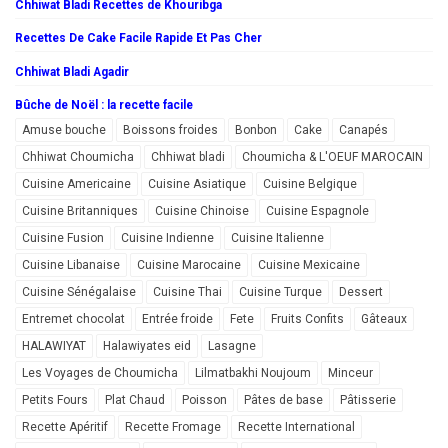
Chhiwat Bladi Recettes de Khouribga
Recettes De Cake Facile Rapide Et Pas Cher
Chhiwat Bladi Agadir
Bûche de Noël : la recette facile
Amuse bouche
Boissons froides
Bonbon
Cake
Canapés
Chhiwat Choumicha
Chhiwat bladi
Choumicha & L'OEUF MAROCAIN
Cuisine Americaine
Cuisine Asiatique
Cuisine Belgique
Cuisine Britanniques
Cuisine Chinoise
Cuisine Espagnole
Cuisine Fusion
Cuisine Indienne
Cuisine Italienne
Cuisine Libanaise
Cuisine Marocaine
Cuisine Mexicaine
Cuisine Sénégalaise
Cuisine Thai
Cuisine Turque
Dessert
Entremet chocolat
Entrée froide
Fete
Fruits Confits
Gâteaux
HALAWIYAT
Halawiyates eid
Lasagne
Les Voyages de Choumicha
Lilmatbakhi Noujoum
Minceur
Petits Fours
Plat Chaud
Poisson
Pâtes de base
Pâtisserie
Recette Apéritif
Recette Fromage
Recette International