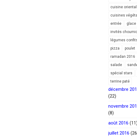
cuisine orienta
cuisines végét
entrée
glace
invités choumi
légumes confit
pizza
poulet
ramadan 2016
salade
sand
spécial stars
terrine paté
décembre 20
(22)
novembre 20
(8)
août 2016
(11
juillet 2016
(26