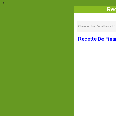
-->
Rec
Choumicha Recettes
/
20
Recette De Fina