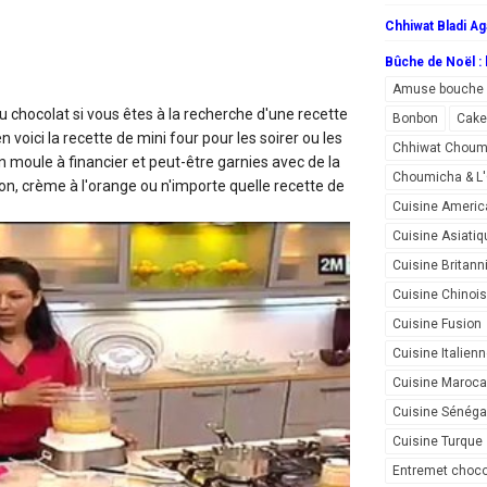
Chhiwat Bladi Ag
Bûche de Noël : l
Amuse bouche
au chocolat
si vous êtes à la recherche d'une recette
Bonbon
Cake
 voici la recette de mini four pour les soirer ou les
Chhiwat Choum
n moule à financier et peut-être garnies avec de la
Choumicha & 
n, crème à l'orange ou n'importe quelle recette de
Cuisine Americ
Cuisine Asiatiq
Cuisine Britann
Cuisine Chinoi
Cuisine Fusion
Cuisine Italien
Cuisine Maroca
Cuisine Sénéga
Cuisine Turque
Entremet choco