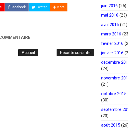
juin 2016
(25)
e
Facebook
Twitter
More
mai 2016
(23)
avril 2016
(21)
mars 2016
(23
 COMMENTAIRE
février 2016
(2
Accueil
Recette suivante
janvier 2016
(2
décembre 20
(24)
novembre 20
(21)
octobre 2015
(30)
septembre 20
(23)
août 2015
(26