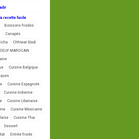
adir
a recette facile
Boissons froides
Canapés
icha
Chhiwat bladi
L'OEUF MAROCAIN
aine
ue
Cuisine Belgique
iques
se
Cuisine Espagnole
Cuisine Indienne
ne
Cuisine Libanaise
ine
Cuisine Mexicaine
laise
Cuisine Thai
Dessert
lat
Entrée froide