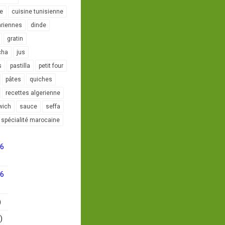
le
cuisine tunisienne
ariennes
dinde
gratin
cha
jus
s
pastilla
petit four
pâtes
quiches
recettes algerienne
wich
sauce
seffa
spécialité marocaine
16
16
)
)