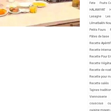
Fete
Fruits C
HALAWIYAT
H
Lasagne
Les
Lilmatbakhi No
Petits Fours
Pâtes de base
Recette Apéritif
Recette Interna
Recette Pour E
Recette Végéta
Recette de noe
Recette pour ma
Recette salés
Tajines traditio
Viennoiserie
couscous
cu
cuisine moyen 