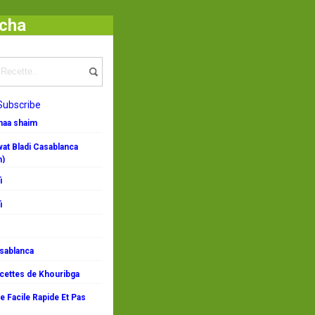
icha
Subscribe
emaa shaim
at Bladi Casablanca
n)
i
i
asablanca
ecettes de Khouribga
 Facile Rapide Et Pas