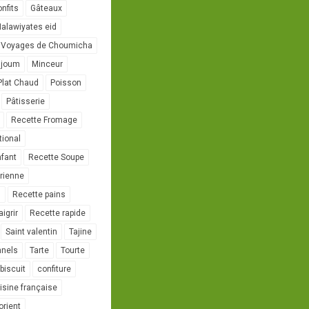
onfits
Gâteaux
alawiyates eid
 Voyages de Choumicha
ujoum
Minceur
Plat Chaud
Poisson
Pâtisserie
Recette Fromage
tional
nfant
Recette Soupe
rienne
l
Recette pains
igrir
Recette rapide
Saint valentin
Tajine
nnels
Tarte
Tourte
biscuit
confiture
isine française
orient