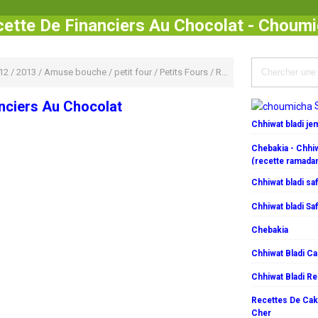
ette De Financiers Au Chocolat - Choum
12
/
2013
/
Amuse bouche
/
petit four
/
Petits Fours
/
Recette De Financiers Au Chocolat
nciers Au Chocolat
Chhiwat bladi j
Chebakia - Chhiw
(recette ramada
Chhiwat bladi saf
Chhiwat bladi Saf
Chebakia
Chhiwat Bladi C
Chhiwat Bladi R
Recettes De Cake
Cher