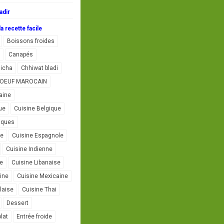
adir
a recette facile
Boissons froides
Canapés
icha
Chhiwat bladi
L'OEUF MAROCAIN
aine
ue
Cuisine Belgique
iques
se
Cuisine Espagnole
Cuisine Indienne
ne
Cuisine Libanaise
ine
Cuisine Mexicaine
laise
Cuisine Thai
Dessert
lat
Entrée froide