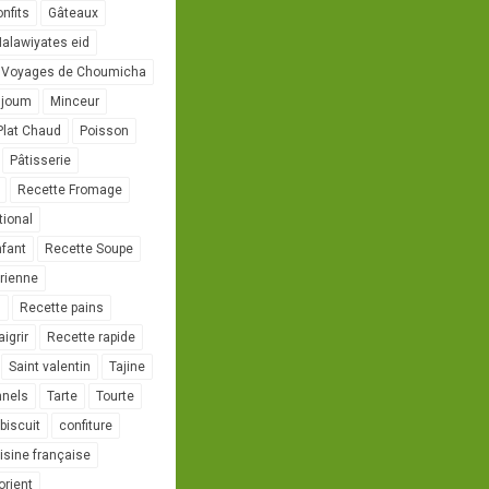
onfits
Gâteaux
alawiyates eid
 Voyages de Choumicha
ujoum
Minceur
Plat Chaud
Poisson
Pâtisserie
Recette Fromage
tional
nfant
Recette Soupe
rienne
l
Recette pains
igrir
Recette rapide
Saint valentin
Tajine
nnels
Tarte
Tourte
biscuit
confiture
isine française
orient