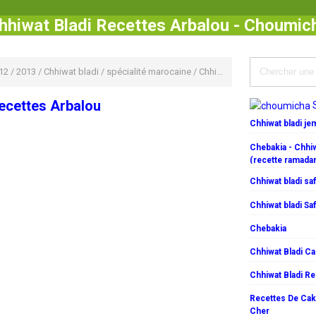
hhiwat Bladi Recettes Arbalou - Choumic
12
/
2013
/
Chhiwat bladi
/
spécialité marocaine
/
Chhiwat Bladi Recettes Arbalou
ecettes Arbalou
Chhiwat bladi j
Chebakia - Chhiw
(recette ramada
Chhiwat bladi saf
Chhiwat bladi Saf
Chebakia
Chhiwat Bladi C
Chhiwat Bladi R
Recettes De Cake
Cher