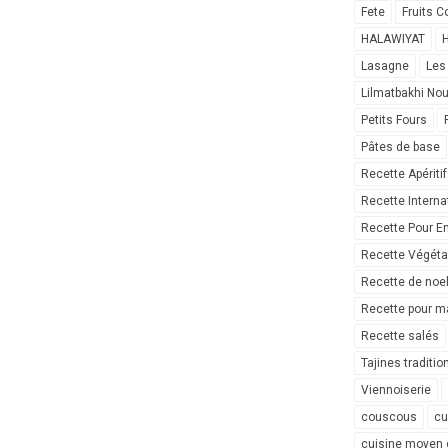
Fete
Fruits C
HALAWIYAT
H
Lasagne
Les
Lilmatbakhi No
Petits Fours
Pâtes de base
Recette Apéritif
Recette Interna
Recette Pour E
Recette Végéta
Recette de noe
Recette pour ma
Recette salés
Tajines traditio
Viennoiserie
couscous
cu
cuisine moyen 