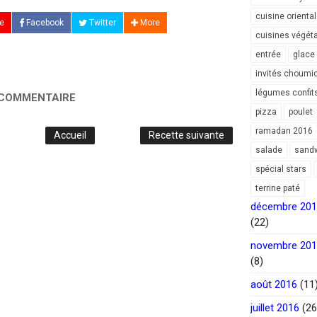
cuisine orienta
e
Facebook
Twitter
More
cuisines végét
entrée
glace
invités choumi
légumes confit
 COMMENTAIRE
pizza
poulet
ramadan 2016
Accueil
Recette suivante
salade
sand
spécial stars
terrine paté
décembre 20
(22)
novembre 20
(8)
août 2016
(11
juillet 2016
(26