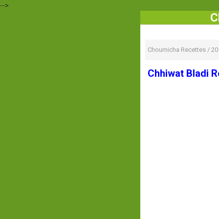
-->
C
Choumicha Recettes
/
20
Chhiwat Bladi R