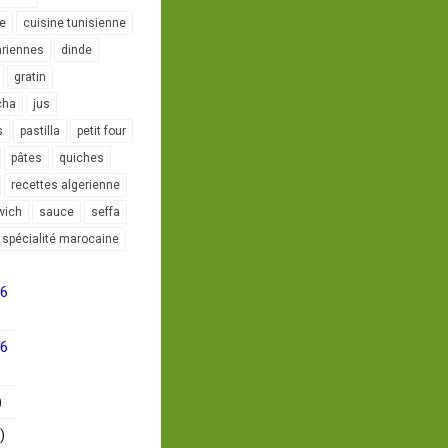
le
cuisine tunisienne
ariennes
dinde
gratin
cha
jus
s
pastilla
petit four
pâtes
quiches
recettes algerienne
wich
sauce
seffa
spécialité marocaine
16
16
)
)