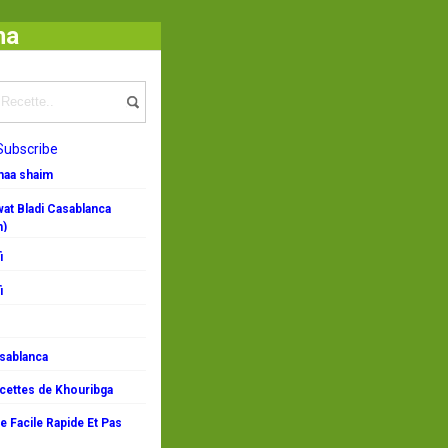
ha
Subscribe
emaa shaim
at Bladi Casablanca
n)
i
i
asablanca
ecettes de Khouribga
 Facile Rapide Et Pas