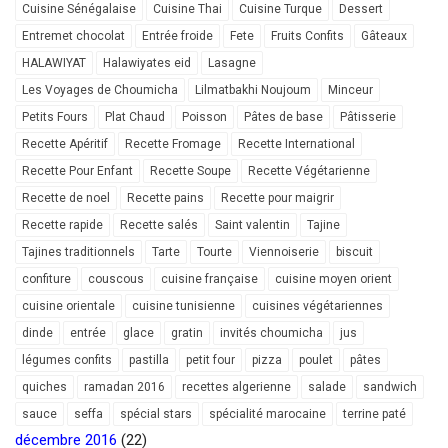
Cuisine Sénégalaise
Cuisine Thai
Cuisine Turque
Dessert
Entremet chocolat
Entrée froide
Fete
Fruits Confits
Gâteaux
HALAWIYAT
Halawiyates eid
Lasagne
Les Voyages de Choumicha
Lilmatbakhi Noujoum
Minceur
Petits Fours
Plat Chaud
Poisson
Pâtes de base
Pâtisserie
Recette Apéritif
Recette Fromage
Recette International
Recette Pour Enfant
Recette Soupe
Recette Végétarienne
Recette de noel
Recette pains
Recette pour maigrir
Recette rapide
Recette salés
Saint valentin
Tajine
Tajines traditionnels
Tarte
Tourte
Viennoiserie
biscuit
confiture
couscous
cuisine française
cuisine moyen orient
cuisine orientale
cuisine tunisienne
cuisines végétariennes
dinde
entrée
glace
gratin
invités choumicha
jus
légumes confits
pastilla
petit four
pizza
poulet
pâtes
quiches
ramadan 2016
recettes algerienne
salade
sandwich
sauce
seffa
spécial stars
spécialité marocaine
terrine paté
décembre 2016
(22)