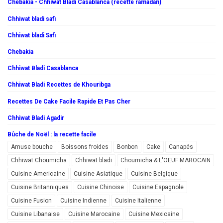
Chebakia - Chhiwat Bladi Casablanca (recette ramadan)
Chhiwat bladi safi
Chhiwat bladi Safi
Chebakia
Chhiwat Bladi Casablanca
Chhiwat Bladi Recettes de Khouribga
Recettes De Cake Facile Rapide Et Pas Cher
Chhiwat Bladi Agadir
Bûche de Noël : la recette facile
Amuse bouche
Boissons froides
Bonbon
Cake
Canapés
Chhiwat Choumicha
Chhiwat bladi
Choumicha & L'OEUF MAROCAIN
Cuisine Americaine
Cuisine Asiatique
Cuisine Belgique
Cuisine Britanniques
Cuisine Chinoise
Cuisine Espagnole
Cuisine Fusion
Cuisine Indienne
Cuisine Italienne
Cuisine Libanaise
Cuisine Marocaine
Cuisine Mexicaine