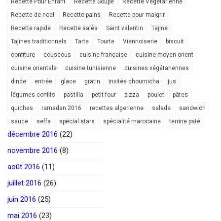
Recette Pour Enfant
Recette Soupe
Recette Végétarienne
Recette de noel
Recette pains
Recette pour maigrir
Recette rapide
Recette salés
Saint valentin
Tajine
Tajines traditionnels
Tarte
Tourte
Viennoiserie
biscuit
confiture
couscous
cuisine française
cuisine moyen orient
cuisine orientale
cuisine tunisienne
cuisines végétariennes
dinde
entrée
glace
gratin
invités choumicha
jus
légumes confits
pastilla
petit four
pizza
poulet
pâtes
quiches
ramadan 2016
recettes algerienne
salade
sandwich
sauce
seffa
spécial stars
spécialité marocaine
terrine paté
décembre 2016
(22)
novembre 2016
(8)
août 2016
(11)
juillet 2016
(26)
juin 2016
(25)
mai 2016
(23)