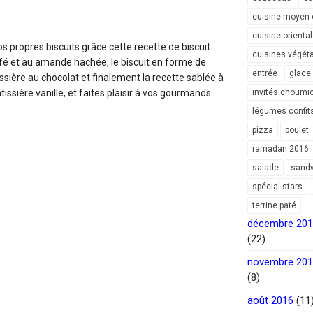
cuisine moyen 
cuisine orienta
s propres biscuits grâce cette recette de biscuit
cuisines végét
fé et au amande hachée, le biscuit en forme de
entrée
glace
ssière au chocolat et finalement la recette sablée à
issière vanille, et faites plaisir à vos gourmands
invités choumi
légumes confit
pizza
poulet
ramadan 2016
salade
sand
spécial stars
terrine paté
décembre 20
(22)
novembre 20
(8)
août 2016
(11