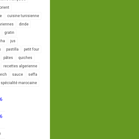
orient
le
cuisine tunisienne
ariennes
dinde
gratin
cha
jus
s
pastilla
petit four
pâtes
quiches
recettes algerienne
wich
sauce
seffa
spécialité marocaine
16
16
)