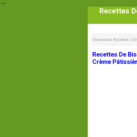
-->
Recettes De
Choumicha Recettes
/
20
Recettes De Bis
Crème Pâtissiè