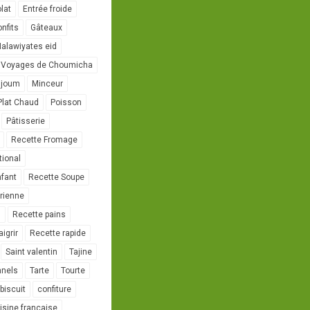
lat
Entrée froide
onfits
Gâteaux
alawiyates eid
 Voyages de Choumicha
ujoum
Minceur
Plat Chaud
Poisson
Pâtisserie
Recette Fromage
tional
nfant
Recette Soupe
rienne
l
Recette pains
igrir
Recette rapide
Saint valentin
Tajine
nnels
Tarte
Tourte
biscuit
confiture
isine française