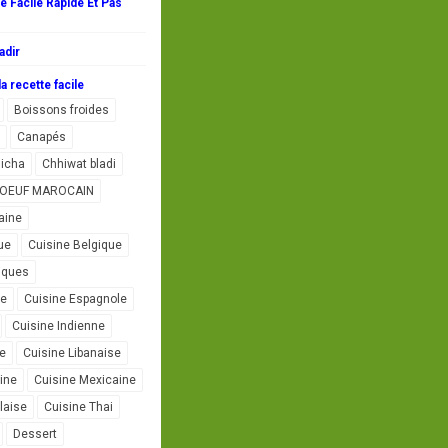
 Facile Rapide Et Pas
adir
a recette facile
Boissons froides
Canapés
icha
Chhiwat bladi
L'OEUF MAROCAIN
aine
ue
Cuisine Belgique
iques
se
Cuisine Espagnole
Cuisine Indienne
ne
Cuisine Libanaise
ine
Cuisine Mexicaine
laise
Cuisine Thai
Dessert