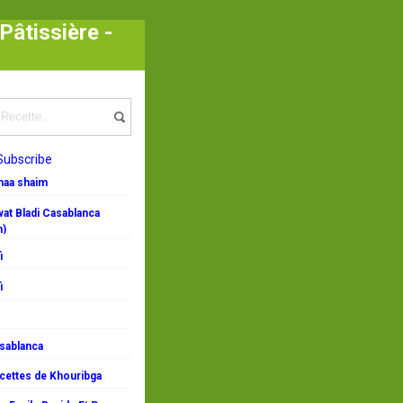
Pâtissière -
Subscribe
emaa shaim
at Bladi Casablanca
n)
i
i
asablanca
ecettes de Khouribga