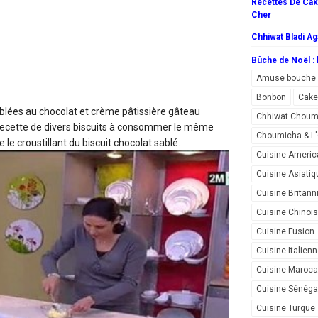
Recettes De Cake
Cher
Chhiwat Bladi Ag
Bûche de Noël : l
Amuse bouche
Bonbon
Cake
ablées au chocolat et crème pâtissière
gâteau
Chhiwat Choum
 recette de divers biscuits à consommer le même
Choumicha & 
 le croustillant du biscuit chocolat sablé.
Cuisine Americ
Cuisine Asiatiq
Cuisine Britann
Cuisine Chinoi
Cuisine Fusion
Cuisine Italien
Cuisine Maroca
Cuisine Sénéga
Cuisine Turque