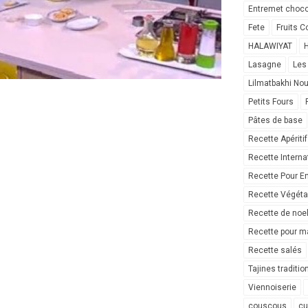
Entremet choco
Fete
Fruits C
HALAWIYAT
H
Lasagne
Les
Lilmatbakhi No
Petits Fours
Pâtes de base
Recette Apéritif
Recette Interna
Recette Pour E
Recette Végéta
Recette de noe
Recette pour ma
Recette salés
Tajines traditio
Viennoiserie
couscous
cu