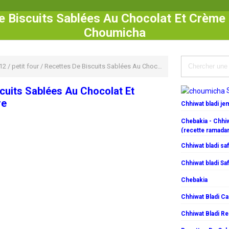
 Biscuits Sablées Au Chocolat Et Crème 
Choumicha
12
/
petit four
/
Recettes De Biscuits Sablées Au Chocolat Et Crème Pâtissière
cuits Sablées Au Chocolat Et
re
Chhiwat bladi j
Chebakia - Chhiw
(recette ramada
Chhiwat bladi saf
Chhiwat bladi Saf
Chebakia
Chhiwat Bladi C
Chhiwat Bladi R