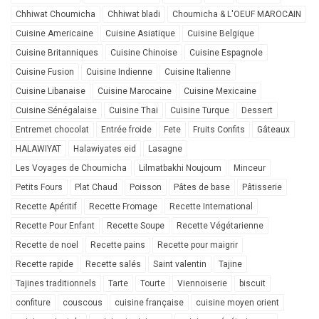
Chhiwat Choumicha
Chhiwat bladi
Choumicha & L'OEUF MAROCAIN
Cuisine Americaine
Cuisine Asiatique
Cuisine Belgique
Cuisine Britanniques
Cuisine Chinoise
Cuisine Espagnole
Cuisine Fusion
Cuisine Indienne
Cuisine Italienne
Cuisine Libanaise
Cuisine Marocaine
Cuisine Mexicaine
Cuisine Sénégalaise
Cuisine Thai
Cuisine Turque
Dessert
Entremet chocolat
Entrée froide
Fete
Fruits Confits
Gâteaux
HALAWIYAT
Halawiyates eid
Lasagne
Les Voyages de Choumicha
Lilmatbakhi Noujoum
Minceur
Petits Fours
Plat Chaud
Poisson
Pâtes de base
Pâtisserie
Recette Apéritif
Recette Fromage
Recette International
Recette Pour Enfant
Recette Soupe
Recette Végétarienne
Recette de noel
Recette pains
Recette pour maigrir
Recette rapide
Recette salés
Saint valentin
Tajine
Tajines traditionnels
Tarte
Tourte
Viennoiserie
biscuit
confiture
couscous
cuisine française
cuisine moyen orient