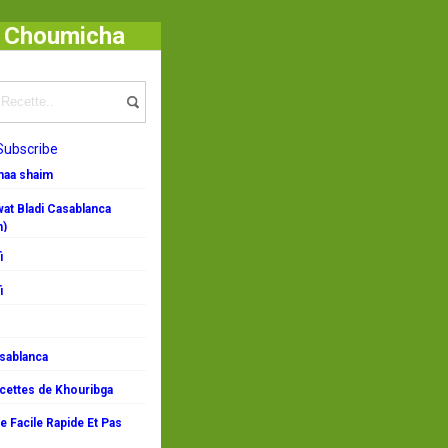
- Choumicha
Subscribe
emaa shaim
at Bladi Casablanca
n)
i
i
asablanca
ecettes de Khouribga
 Facile Rapide Et Pas