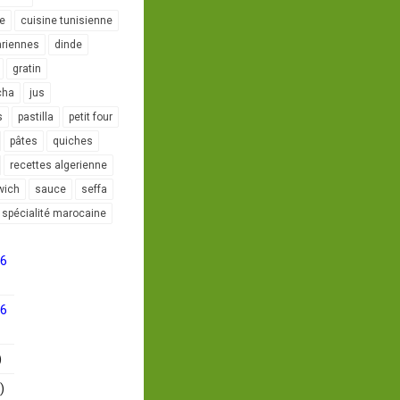
le
cuisine tunisienne
ariennes
dinde
gratin
cha
jus
s
pastilla
petit four
pâtes
quiches
recettes algerienne
wich
sauce
seffa
spécialité marocaine
16
16
)
)