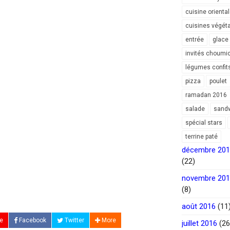
cuisine orienta
cuisines végét
entrée
glace
invités choumi
légumes confit
pizza
poulet
ramadan 2016
salade
sand
spécial stars
terrine paté
décembre 20
(22)
novembre 20
(8)
août 2016
(11
e
Facebook
Twitter
More
juillet 2016
(26