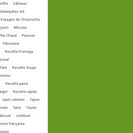
onfits
Gâteaux
alawiyates eid
 Voyages de Choumicha
ujoum
Minceur
Plat Chaud
Poisson
Pâtisserie
Recette Fromage
tional
nfant
Recette Soupe
rienne
l
Recette pains
igrir
Recette rapide
Saint valentin
Tajine
nnels
Tarte
Tourte
biscuit
confiture
isine française
orient