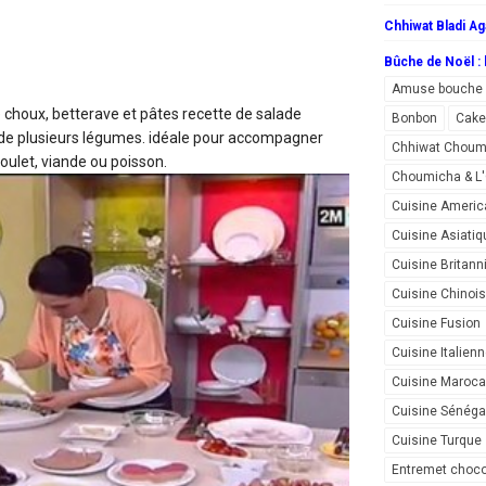
Chhiwat Bladi Ag
Bûche de Noël : l
Amuse bouche
 choux, betterave et pâtes
recette de salade
Bonbon
Cake
 plusieurs légumes. idéale pour accompagner
Chhiwat Choum
poulet, viande ou poisson.
Choumicha & 
Cuisine Americ
Cuisine Asiatiq
Cuisine Britann
Cuisine Chinoi
Cuisine Fusion
Cuisine Italien
Cuisine Maroca
Cuisine Sénéga
Cuisine Turque
Entremet choco