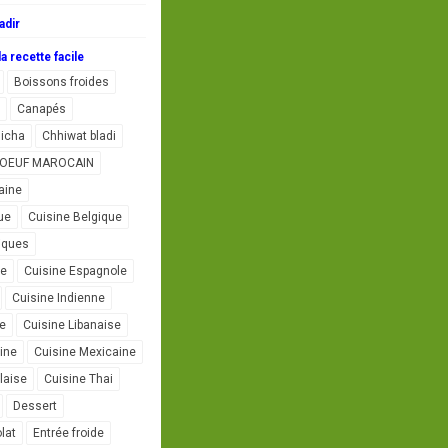
adir
a recette facile
Boissons froides
Canapés
icha
Chhiwat bladi
L'OEUF MAROCAIN
aine
ue
Cuisine Belgique
iques
se
Cuisine Espagnole
Cuisine Indienne
ne
Cuisine Libanaise
ine
Cuisine Mexicaine
laise
Cuisine Thai
Dessert
lat
Entrée froide