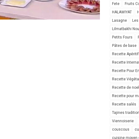
Fete
Fruits C
HALAWIYAT
H
Lasagne
Les
Lilmatbakhi No
Petits Fours
Pâtes de base
Recette Apéritif
Recette Interna
Recette Pour E
Recette Végéta
Recette de noe
Recette pour ma
Recette salés
Tajines traditio
Viennoiserie
couscous
cu
cuisine moyen 