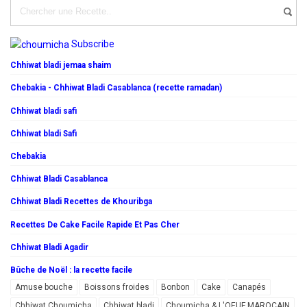
Subscribe
Chhiwat bladi jemaa shaim
Chebakia - Chhiwat Bladi Casablanca (recette ramadan)
Chhiwat bladi safi
Chhiwat bladi Safi
Chebakia
Chhiwat Bladi Casablanca
Chhiwat Bladi Recettes de Khouribga
Recettes De Cake Facile Rapide Et Pas Cher
Chhiwat Bladi Agadir
Bûche de Noël : la recette facile
Amuse bouche
Boissons froides
Bonbon
Cake
Canapés
Chhiwat Choumicha
Chhiwat bladi
Choumicha & L'OEUF MAROCAIN