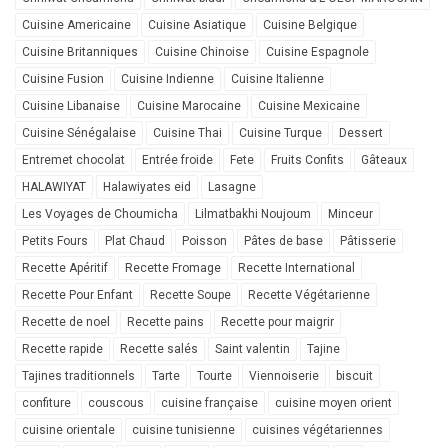
Cuisine Americaine
Cuisine Asiatique
Cuisine Belgique
Cuisine Britanniques
Cuisine Chinoise
Cuisine Espagnole
Cuisine Fusion
Cuisine Indienne
Cuisine Italienne
Cuisine Libanaise
Cuisine Marocaine
Cuisine Mexicaine
Cuisine Sénégalaise
Cuisine Thai
Cuisine Turque
Dessert
Entremet chocolat
Entrée froide
Fete
Fruits Confits
Gâteaux
HALAWIYAT
Halawiyates eid
Lasagne
Les Voyages de Choumicha
Lilmatbakhi Noujoum
Minceur
Petits Fours
Plat Chaud
Poisson
Pâtes de base
Pâtisserie
Recette Apéritif
Recette Fromage
Recette International
Recette Pour Enfant
Recette Soupe
Recette Végétarienne
Recette de noel
Recette pains
Recette pour maigrir
Recette rapide
Recette salés
Saint valentin
Tajine
Tajines traditionnels
Tarte
Tourte
Viennoiserie
biscuit
confiture
couscous
cuisine française
cuisine moyen orient
cuisine orientale
cuisine tunisienne
cuisines végétariennes