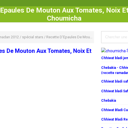
'Epaules De Mouton Aux Tomates, Noix Et
Choumicha
madan 2012
/
spécial stars
/
Recette D'Epaules De Mouton Aux Tomates, Noix Et Oignons
es De Mouton Aux Tomates, Noix Et
Chhiwat bladi j
Chebakia - Chhiw
(recette ramada
Chhiwat bladi saf
Chhiwat bladi Saf
Chebakia
Chhiwat Bladi C
Chhiwat Bladi R