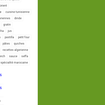
orient
le
cuisine tunisienne
ariennes
dinde
gratin
cha
jus
s
pastilla
petit four
pâtes
quiches
recettes algerienne
wich
sauce
seffa
spécialité marocaine
16
16
)