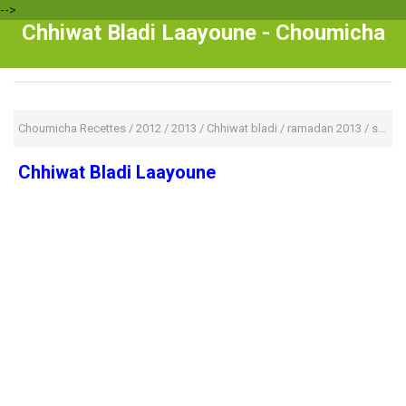
-->
Chhiwat Bladi Laayoune - Choumicha
Choumicha Recettes
/
2012
/
2013
/
Chhiwat bladi
/
ramadan 2013
/
spécialité marocaine
Chhiwat Bladi Laayoune