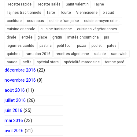
Recette rapide
Recette salés
Saint valentin
Tajine
Tajines traditionnels
Tarte
Tourte
Viennoiserie
biscuit
confiture
couscous
cuisine française
cuisine moyen orient
cuisine orientale
cuisine tunisienne
cuisines végétariennes
dinde
entrée
glace
gratin
invités choumicha
jus
légumes confits
pastilla
petit four
pizza
poulet
pâtes
quiches
ramadan 2016
recettes algerienne
salade
sandwich
sauce
seffa
spécial stars
spécialité marocaine
terrine paté
décembre 2016
(22)
novembre 2016
(8)
août 2016
(11)
juillet 2016
(26)
juin 2016
(25)
mai 2016
(23)
avril 2016
(21)