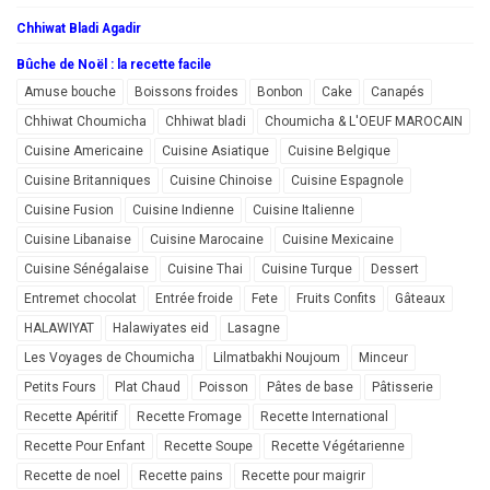
Chhiwat Bladi Agadir
Bûche de Noël : la recette facile
Amuse bouche
Boissons froides
Bonbon
Cake
Canapés
Chhiwat Choumicha
Chhiwat bladi
Choumicha & L'OEUF MAROCAIN
Cuisine Americaine
Cuisine Asiatique
Cuisine Belgique
Cuisine Britanniques
Cuisine Chinoise
Cuisine Espagnole
Cuisine Fusion
Cuisine Indienne
Cuisine Italienne
Cuisine Libanaise
Cuisine Marocaine
Cuisine Mexicaine
Cuisine Sénégalaise
Cuisine Thai
Cuisine Turque
Dessert
Entremet chocolat
Entrée froide
Fete
Fruits Confits
Gâteaux
HALAWIYAT
Halawiyates eid
Lasagne
Les Voyages de Choumicha
Lilmatbakhi Noujoum
Minceur
Petits Fours
Plat Chaud
Poisson
Pâtes de base
Pâtisserie
Recette Apéritif
Recette Fromage
Recette International
Recette Pour Enfant
Recette Soupe
Recette Végétarienne
Recette de noel
Recette pains
Recette pour maigrir