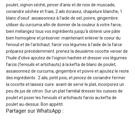
poulet, oignon séché, pincer d'anis et de noix de muscade,
coriandre séchée et fraie, 2 ails écrasez, chapelure blanche, 1
blanc d'oeuf. assaisonnez à l'aide de sel, poivre, gingembre.
utiliser du curcuma afin de donner de la couleur à votre farce,
bien mélangez tous vos ingrédients jusqu'à obtenir une pâte
bien homogène et préserver. maintenant enlever le coeur du
fenouil et de l'artichaut. farcir vos légumes à l'aide de la farce
préparez précédemment. prenez la deuxième cocotte verser de
l'huile d'olive ajoutez de l'oignon hachée et dresser vos légumes
farcis (fenouils et artichauts) à la kefta de blanc de poulet,
assaisonnez de curcuma, gingembre et poivre et ajoutez le reste
des ingrédients : 2 ails, petit pois, et pincez de coriandre fermer
la cocotte et laissez cuire. avant de servir le plat, incorporez un
peu de jus de citron. Sur un plat familial dresser les cuisses de
poulet et poser les fenouils et artichauts farcis au kefta de
poulet au-dessus. Bon appétit.
Partager sur WhatsApp :