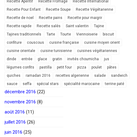
Recette Apéritif
Recette Fromage
Recette International
Recette Pour Enfant
Recette Soupe
Recette Végétarienne
Recette de noel
Recette pains
Recette pour maigrir
Recette rapide
Recette salés
Saint valentin
Tajine
Tajines traditionnels
Tarte
Tourte
Viennoiserie
biscuit
confiture
couscous
cuisine française
cuisine moyen orient
cuisine orientale
cuisine tunisienne
cuisines végétariennes
dinde
entrée
glace
gratin
invités choumicha
jus
légumes confits
pastilla
petit four
pizza
poulet
pâtes
quiches
ramadan 2016
recettes algerienne
salade
sandwich
sauce
seffa
spécial stars
spécialité marocaine
terrine paté
décembre 2016
(22)
novembre 2016
(8)
août 2016
(11)
juillet 2016
(26)
juin 2016
(25)