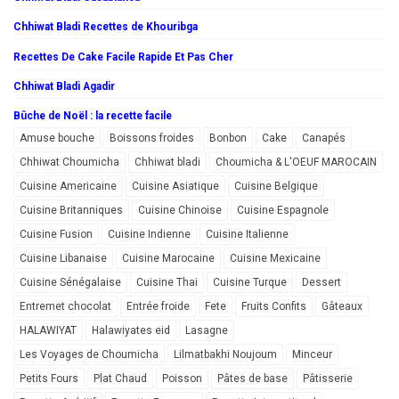
Chhiwat Bladi Recettes de Khouribga
Recettes De Cake Facile Rapide Et Pas Cher
Chhiwat Bladi Agadir
Bûche de Noël : la recette facile
Amuse bouche
Boissons froides
Bonbon
Cake
Canapés
Chhiwat Choumicha
Chhiwat bladi
Choumicha & L'OEUF MAROCAIN
Cuisine Americaine
Cuisine Asiatique
Cuisine Belgique
Cuisine Britanniques
Cuisine Chinoise
Cuisine Espagnole
Cuisine Fusion
Cuisine Indienne
Cuisine Italienne
Cuisine Libanaise
Cuisine Marocaine
Cuisine Mexicaine
Cuisine Sénégalaise
Cuisine Thai
Cuisine Turque
Dessert
Entremet chocolat
Entrée froide
Fete
Fruits Confits
Gâteaux
HALAWIYAT
Halawiyates eid
Lasagne
Les Voyages de Choumicha
Lilmatbakhi Noujoum
Minceur
Petits Fours
Plat Chaud
Poisson
Pâtes de base
Pâtisserie