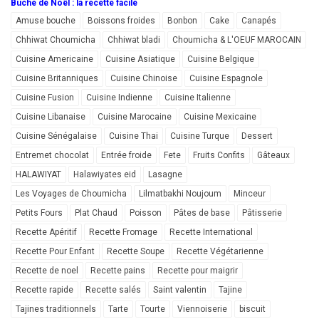
Bûche de Noël : la recette facile
Amuse bouche
Boissons froides
Bonbon
Cake
Canapés
Chhiwat Choumicha
Chhiwat bladi
Choumicha & L'OEUF MAROCAIN
Cuisine Americaine
Cuisine Asiatique
Cuisine Belgique
Cuisine Britanniques
Cuisine Chinoise
Cuisine Espagnole
Cuisine Fusion
Cuisine Indienne
Cuisine Italienne
Cuisine Libanaise
Cuisine Marocaine
Cuisine Mexicaine
Cuisine Sénégalaise
Cuisine Thai
Cuisine Turque
Dessert
Entremet chocolat
Entrée froide
Fete
Fruits Confits
Gâteaux
HALAWIYAT
Halawiyates eid
Lasagne
Les Voyages de Choumicha
Lilmatbakhi Noujoum
Minceur
Petits Fours
Plat Chaud
Poisson
Pâtes de base
Pâtisserie
Recette Apéritif
Recette Fromage
Recette International
Recette Pour Enfant
Recette Soupe
Recette Végétarienne
Recette de noel
Recette pains
Recette pour maigrir
Recette rapide
Recette salés
Saint valentin
Tajine
Tajines traditionnels
Tarte
Tourte
Viennoiserie
biscuit