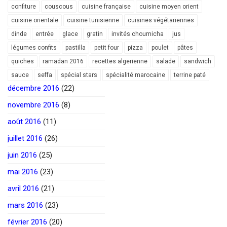
confiture
couscous
cuisine française
cuisine moyen orient
cuisine orientale
cuisine tunisienne
cuisines végétariennes
dinde
entrée
glace
gratin
invités choumicha
jus
légumes confits
pastilla
petit four
pizza
poulet
pâtes
quiches
ramadan 2016
recettes algerienne
salade
sandwich
sauce
seffa
spécial stars
spécialité marocaine
terrine paté
décembre 2016
(22)
novembre 2016
(8)
août 2016
(11)
juillet 2016
(26)
juin 2016
(25)
mai 2016
(23)
avril 2016
(21)
mars 2016
(23)
février 2016
(20)