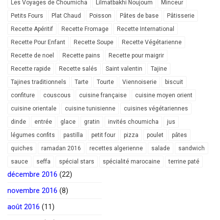
Les Voyages de Choumicha
Lilmatbakhi Noujoum
Minceur
Petits Fours
Plat Chaud
Poisson
Pâtes de base
Pâtisserie
Recette Apéritif
Recette Fromage
Recette International
Recette Pour Enfant
Recette Soupe
Recette Végétarienne
Recette de noel
Recette pains
Recette pour maigrir
Recette rapide
Recette salés
Saint valentin
Tajine
Tajines traditionnels
Tarte
Tourte
Viennoiserie
biscuit
confiture
couscous
cuisine française
cuisine moyen orient
cuisine orientale
cuisine tunisienne
cuisines végétariennes
dinde
entrée
glace
gratin
invités choumicha
jus
légumes confits
pastilla
petit four
pizza
poulet
pâtes
quiches
ramadan 2016
recettes algerienne
salade
sandwich
sauce
seffa
spécial stars
spécialité marocaine
terrine paté
décembre 2016
(22)
novembre 2016
(8)
août 2016
(11)