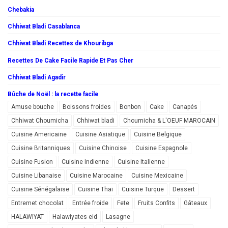
Chebakia
Chhiwat Bladi Casablanca
Chhiwat Bladi Recettes de Khouribga
Recettes De Cake Facile Rapide Et Pas Cher
Chhiwat Bladi Agadir
Bûche de Noël : la recette facile
Amuse bouche
Boissons froides
Bonbon
Cake
Canapés
Chhiwat Choumicha
Chhiwat bladi
Choumicha & L'OEUF MAROCAIN
Cuisine Americaine
Cuisine Asiatique
Cuisine Belgique
Cuisine Britanniques
Cuisine Chinoise
Cuisine Espagnole
Cuisine Fusion
Cuisine Indienne
Cuisine Italienne
Cuisine Libanaise
Cuisine Marocaine
Cuisine Mexicaine
Cuisine Sénégalaise
Cuisine Thai
Cuisine Turque
Dessert
Entremet chocolat
Entrée froide
Fete
Fruits Confits
Gâteaux
HALAWIYAT
Halawiyates eid
Lasagne