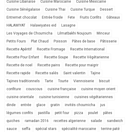
Cuisine Libanaise
Cuisine Marocaine
Cuisine Mexicaine
Cuisine Sénégalaise
Cuisine Thai
Cuisine Turque
Dessert
Entremet chocolat
Entrée froide
Fete
Fruits Confits
Gâteaux
HALAWIYAT
Halawiyates eid
Lasagne
Les Voyages de Choumicha
Lilmatbakhi Noujoum
Minceur
Petits Fours
Plat Chaud
Poisson
Pâtes de base
Pâtisserie
Recette Apéritif
Recette Fromage
Recette International
Recette Pour Enfant
Recette Soupe
Recette Végétarienne
Recette de noel
Recette pains
Recette pour maigrir
Recette rapide
Recette salés
Saint valentin
Tajine
Tajines traditionnels
Tarte
Tourte
Viennoiserie
biscuit
confiture
couscous
cuisine française
cuisine moyen orient
cuisine orientale
cuisine tunisienne
cuisines végétariennes
dinde
entrée
glace
gratin
invités choumicha
jus
légumes confits
pastilla
petit four
pizza
poulet
pâtes
quiches
ramadan 2016
recettes algerienne
salade
sandwich
sauce
seffa
spécial stars
spécialité marocaine
terrine paté