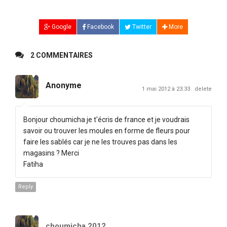
Google
Facebook
Twitter
More
2 COMMENTAIRES
Anonyme
1 mai 2012 à 23:33
delete
Bonjour choumicha je t'écris de france et je voudrais
savoir ou trouver les moules en forme de fleurs pour
faire les sablés car je ne les trouves pas dans les
magasins ? Merci
Fatiha
Reply
choumicha 2012