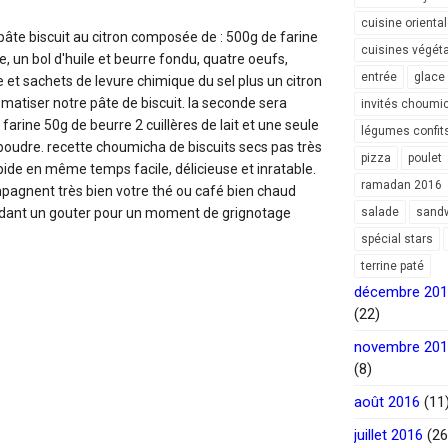
cuisine orienta
pâte biscuit au citron composée de : 500g de farine
cuisines végét
, un bol d'huile et beurre fondu, quatre oeufs,
entrée
glace
e et sachets de levure chimique du sel plus un citron
omatiser notre pâte de biscuit. la seconde sera
invités choumi
arine 50g de beurre 2 cuillères de lait et une seule
légumes confit
 poudre. recette choumicha de biscuits secs pas très
pizza
poulet
pide en même temps facile, délicieuse et inratable.
ramadan 2016
mpagnent très bien votre thé ou café bien chaud
ndant un gouter pour un moment de grignotage
salade
sand
spécial stars
terrine paté
décembre 20
(22)
novembre 20
(8)
août 2016
(11
juillet 2016
(26