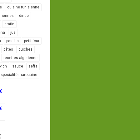
le
cuisine tunisienne
ariennes
dinde
gratin
cha
jus
s
pastilla
petit four
pâtes
quiches
recettes algerienne
wich
sauce
seffa
spécialité marocaine
16
16
)
)