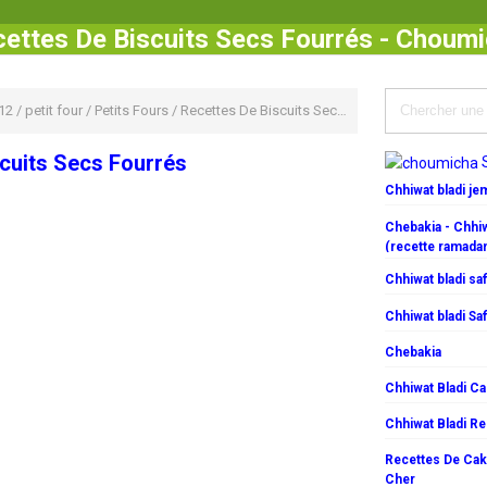
ettes De Biscuits Secs Fourrés - Choum
12
/
petit four
/
Petits Fours
/
Recettes De Biscuits Secs Fourrés
cuits Secs Fourrés
Chhiwat bladi j
Chebakia - Chhiw
(recette ramada
Chhiwat bladi saf
Chhiwat bladi Saf
Chebakia
Chhiwat Bladi C
Chhiwat Bladi R
Recettes De Cake
Cher