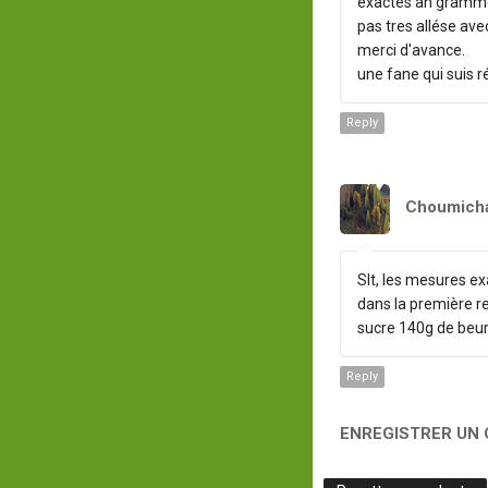
exactes an grammes 
pas tres allése ave
merci d'avance.
une fane qui suis 
Reply
Choumich
Slt, les mesures e
dans la première re
sucre 140g de beurr
Reply
ENREGISTRER UN