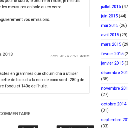
pour le sucre, le beurre et l'huile, je ne suis
juillet 2015
(47
c les meusures en bole ou en verre.
juin 2015
(44)
réguliérement vos émissions.
mai 2015
(26)
avril 2015
(29)
mars 2015
(29
février 2015
(2
a 2013
7 avril 2012 à 20:59
delete
janvier 2015
(3
décembre 20
xactes en grammes que choumicha à utiliser
(35)
cette de biscuit à la noix de coco sont : 280g de
e fondu et 140g de l'huile.
novembre 20
(27)
octobre 2014
(31)
 COMMENTAIRE
septembre 20
(33)