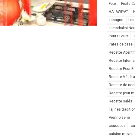
Fete
Fruits C
HALAWIYAT
H
Lasagne
Les
Lilmatbakhi No
Petits Fours
Pâtes de base
Recette Apéritif
Recette Interna
Recette Pour E
Recette Végéta
Recette de noe
Recette pour ma
Recette salés
Tajines traditio
Viennoiserie
couscous
cu
cuisine moyen 