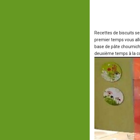
Recettes de biscuits s
premier temps vous all
base de pâte choumicha 
deuxième temps à la co