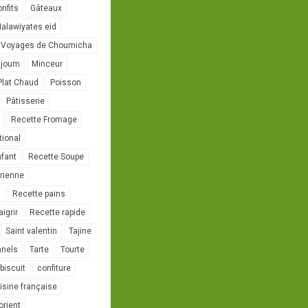
onfits
Gâteaux
alawiyates eid
 Voyages de Choumicha
ujoum
Minceur
Plat Chaud
Poisson
Pâtisserie
Recette Fromage
tional
nfant
Recette Soupe
rienne
l
Recette pains
igrir
Recette rapide
Saint valentin
Tajine
nnels
Tarte
Tourte
biscuit
confiture
isine française
orient