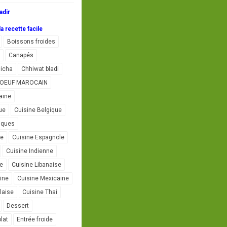
adir
a recette facile
Boissons froides
Canapés
icha
Chhiwat bladi
L'OEUF MAROCAIN
aine
ue
Cuisine Belgique
iques
se
Cuisine Espagnole
Cuisine Indienne
ne
Cuisine Libanaise
ine
Cuisine Mexicaine
laise
Cuisine Thai
Dessert
lat
Entrée froide