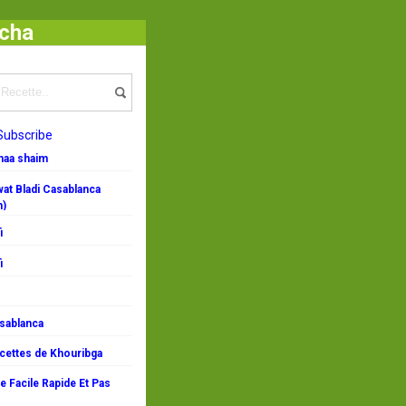
icha
Subscribe
emaa shaim
at Bladi Casablanca
n)
i
i
asablanca
ecettes de Khouribga
 Facile Rapide Et Pas