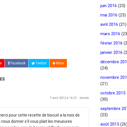
juin 2016
(25)
mai 2016
(23)
avril 2016
(21)
mars 2016
(23
février 2016
(2
janvier 2016
(2
décembre 20
e
Facebook
Twitter
More
(24)
novembre 20
ES
(21)
octobre 2015
7 avril 2012 à 16:21
delete
(30)
septembre 20
(23)
rci pour cette recette de biscuit a la noix de
 nous donner s'il vous plait les meusures
août 2015
(26