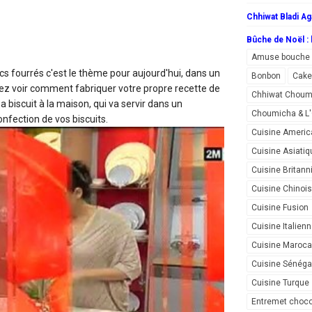
Chhiwat Bladi Ag
Bûche de Noël : l
Amuse bouche
ecs fourrés
c'est le thème pour aujourd'hui, dans un
Bonbon
Cake
ez voir comment fabriquer votre propre recette de
Chhiwat Choum
biscuit à la maison, qui va servir dans un
Choumicha & 
nfection de vos biscuits.
Cuisine Americ
Cuisine Asiatiq
Cuisine Britann
Cuisine Chinoi
Cuisine Fusion
Cuisine Italien
Cuisine Maroca
Cuisine Sénéga
Cuisine Turque
Entremet choco