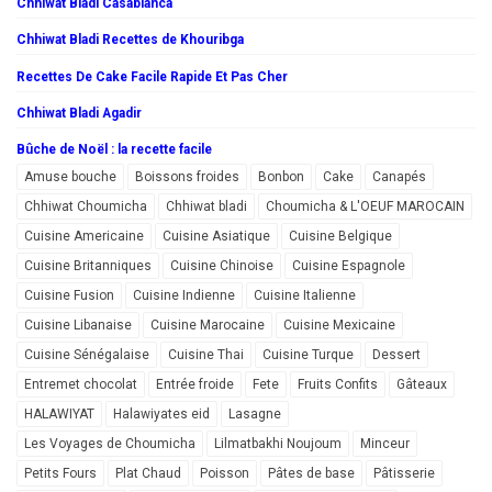
Chhiwat Bladi Casablanca
Chhiwat Bladi Recettes de Khouribga
Recettes De Cake Facile Rapide Et Pas Cher
Chhiwat Bladi Agadir
Bûche de Noël : la recette facile
Amuse bouche
Boissons froides
Bonbon
Cake
Canapés
Chhiwat Choumicha
Chhiwat bladi
Choumicha & L'OEUF MAROCAIN
Cuisine Americaine
Cuisine Asiatique
Cuisine Belgique
Cuisine Britanniques
Cuisine Chinoise
Cuisine Espagnole
Cuisine Fusion
Cuisine Indienne
Cuisine Italienne
Cuisine Libanaise
Cuisine Marocaine
Cuisine Mexicaine
Cuisine Sénégalaise
Cuisine Thai
Cuisine Turque
Dessert
Entremet chocolat
Entrée froide
Fete
Fruits Confits
Gâteaux
HALAWIYAT
Halawiyates eid
Lasagne
Les Voyages de Choumicha
Lilmatbakhi Noujoum
Minceur
Petits Fours
Plat Chaud
Poisson
Pâtes de base
Pâtisserie