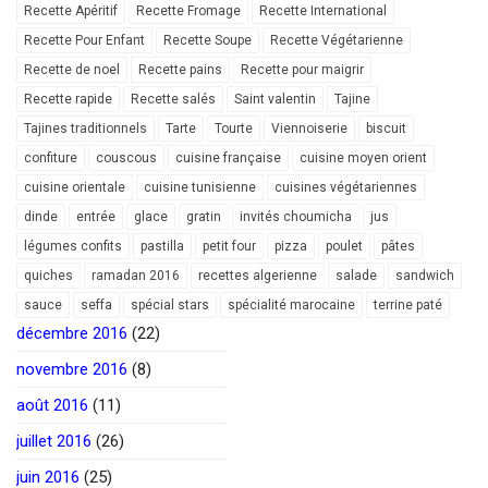
Recette Apéritif
Recette Fromage
Recette International
Recette Pour Enfant
Recette Soupe
Recette Végétarienne
Recette de noel
Recette pains
Recette pour maigrir
Recette rapide
Recette salés
Saint valentin
Tajine
Tajines traditionnels
Tarte
Tourte
Viennoiserie
biscuit
confiture
couscous
cuisine française
cuisine moyen orient
cuisine orientale
cuisine tunisienne
cuisines végétariennes
dinde
entrée
glace
gratin
invités choumicha
jus
légumes confits
pastilla
petit four
pizza
poulet
pâtes
quiches
ramadan 2016
recettes algerienne
salade
sandwich
sauce
seffa
spécial stars
spécialité marocaine
terrine paté
décembre 2016
(22)
novembre 2016
(8)
août 2016
(11)
juillet 2016
(26)
juin 2016
(25)