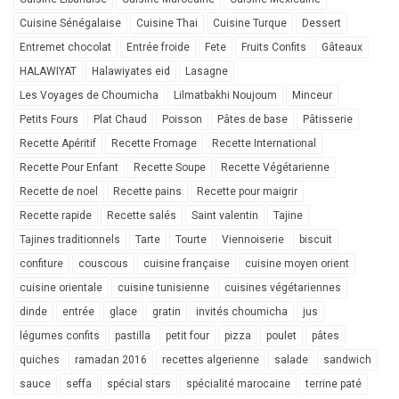
Cuisine Sénégalaise
Cuisine Thai
Cuisine Turque
Dessert
Entremet chocolat
Entrée froide
Fete
Fruits Confits
Gâteaux
HALAWIYAT
Halawiyates eid
Lasagne
Les Voyages de Choumicha
Lilmatbakhi Noujoum
Minceur
Petits Fours
Plat Chaud
Poisson
Pâtes de base
Pâtisserie
Recette Apéritif
Recette Fromage
Recette International
Recette Pour Enfant
Recette Soupe
Recette Végétarienne
Recette de noel
Recette pains
Recette pour maigrir
Recette rapide
Recette salés
Saint valentin
Tajine
Tajines traditionnels
Tarte
Tourte
Viennoiserie
biscuit
confiture
couscous
cuisine française
cuisine moyen orient
cuisine orientale
cuisine tunisienne
cuisines végétariennes
dinde
entrée
glace
gratin
invités choumicha
jus
légumes confits
pastilla
petit four
pizza
poulet
pâtes
quiches
ramadan 2016
recettes algerienne
salade
sandwich
sauce
seffa
spécial stars
spécialité marocaine
terrine paté