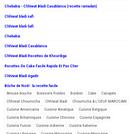
Chebakia - Chhiwat Bladi Casablanca (recette ramadan)
Chhiwat bladi safi
Chhiwat bladi Safi
Chebakia
Chhiwat Bladi Casablanca
Chhiwat Bladi Recettes de Khouribga
Recettes De Cake Facile Rapide Et Pas Cher
Chhiwat Bladi Agadir
Bûche de Noël : la recette facile
Amuse bouche
Boissons froides
Bonbon
Cake
Canapés
Chhiwat Choumicha
Chhiwat bladi
Choumicha & L'OEUF MAROCAIN
Cuisine Americaine
Cuisine Asiatique
Cuisine Belgique
Cuisine Britanniques
Cuisine Chinoise
Cuisine Espagnole
Cuisine Fusion
Cuisine Indienne
Cuisine Italienne
Cuisine Libanaise
Cuisine Marocaine
Cuisine Mexicaine