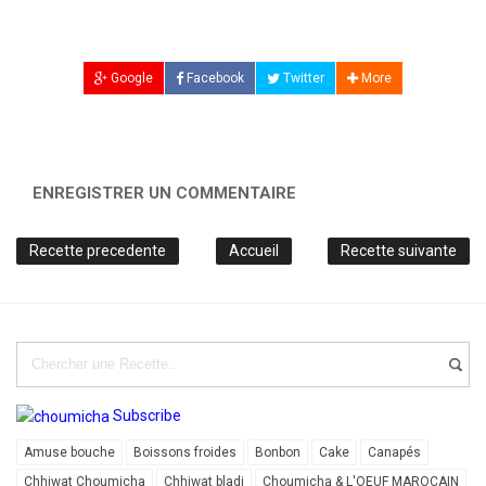
Google
Facebook
Twitter
More
ENREGISTRER UN COMMENTAIRE
Recette precedente
Accueil
Recette suivante
Subscribe
Amuse bouche
Boissons froides
Bonbon
Cake
Canapés
Chhiwat Choumicha
Chhiwat bladi
Choumicha & L'OEUF MAROCAIN