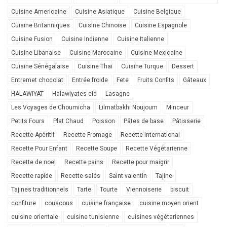
Cuisine Americaine
Cuisine Asiatique
Cuisine Belgique
Cuisine Britanniques
Cuisine Chinoise
Cuisine Espagnole
Cuisine Fusion
Cuisine Indienne
Cuisine Italienne
Cuisine Libanaise
Cuisine Marocaine
Cuisine Mexicaine
Cuisine Sénégalaise
Cuisine Thai
Cuisine Turque
Dessert
Entremet chocolat
Entrée froide
Fete
Fruits Confits
Gâteaux
HALAWIYAT
Halawiyates eid
Lasagne
Les Voyages de Choumicha
Lilmatbakhi Noujoum
Minceur
Petits Fours
Plat Chaud
Poisson
Pâtes de base
Pâtisserie
Recette Apéritif
Recette Fromage
Recette International
Recette Pour Enfant
Recette Soupe
Recette Végétarienne
Recette de noel
Recette pains
Recette pour maigrir
Recette rapide
Recette salés
Saint valentin
Tajine
Tajines traditionnels
Tarte
Tourte
Viennoiserie
biscuit
confiture
couscous
cuisine française
cuisine moyen orient
cuisine orientale
cuisine tunisienne
cuisines végétariennes