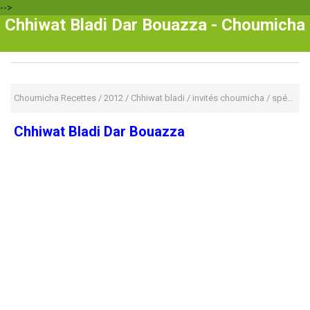
-->
Chhiwat Bladi Dar Bouazza - Choumicha
Choumicha Recettes
/
2012
/
Chhiwat bladi
/
invités choumicha
/
spécialité marocaine
Chhiwat Bladi Dar Bouazza