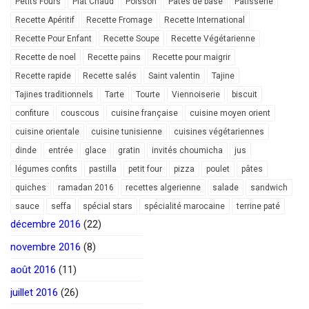
Petits Fours
Plat Chaud
Poisson
Pâtes de base
Pâtisserie
Recette Apéritif
Recette Fromage
Recette International
Recette Pour Enfant
Recette Soupe
Recette Végétarienne
Recette de noel
Recette pains
Recette pour maigrir
Recette rapide
Recette salés
Saint valentin
Tajine
Tajines traditionnels
Tarte
Tourte
Viennoiserie
biscuit
confiture
couscous
cuisine française
cuisine moyen orient
cuisine orientale
cuisine tunisienne
cuisines végétariennes
dinde
entrée
glace
gratin
invités choumicha
jus
légumes confits
pastilla
petit four
pizza
poulet
pâtes
quiches
ramadan 2016
recettes algerienne
salade
sandwich
sauce
seffa
spécial stars
spécialité marocaine
terrine paté
décembre 2016
(22)
novembre 2016
(8)
août 2016
(11)
juillet 2016
(26)