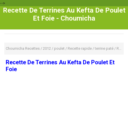
-->
Recette De Terrines Au Kefta De Poulet
Et Foie - Choumicha
Choumicha Recettes
/
2012
/
poulet
/
Recette rapide
/
terrine paté
/
Recette De Terrines Au Kefta De Poulet Et Foie
Recette De Terrines Au Kefta De Poulet Et
Foie