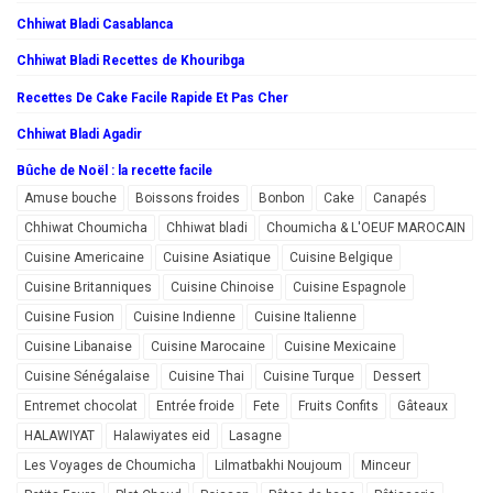
Chhiwat Bladi Casablanca
Chhiwat Bladi Recettes de Khouribga
Recettes De Cake Facile Rapide Et Pas Cher
Chhiwat Bladi Agadir
Bûche de Noël : la recette facile
Amuse bouche
Boissons froides
Bonbon
Cake
Canapés
Chhiwat Choumicha
Chhiwat bladi
Choumicha & L'OEUF MAROCAIN
Cuisine Americaine
Cuisine Asiatique
Cuisine Belgique
Cuisine Britanniques
Cuisine Chinoise
Cuisine Espagnole
Cuisine Fusion
Cuisine Indienne
Cuisine Italienne
Cuisine Libanaise
Cuisine Marocaine
Cuisine Mexicaine
Cuisine Sénégalaise
Cuisine Thai
Cuisine Turque
Dessert
Entremet chocolat
Entrée froide
Fete
Fruits Confits
Gâteaux
HALAWIYAT
Halawiyates eid
Lasagne
Les Voyages de Choumicha
Lilmatbakhi Noujoum
Minceur