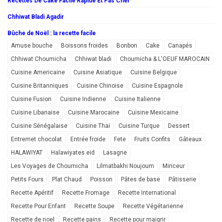
Recettes De Cake Facile Rapide Et Pas Cher
Chhiwat Bladi Agadir
Bûche de Noël : la recette facile
Amuse bouche
Boissons froides
Bonbon
Cake
Canapés
Chhiwat Choumicha
Chhiwat bladi
Choumicha & L'OEUF MAROCAIN
Cuisine Americaine
Cuisine Asiatique
Cuisine Belgique
Cuisine Britanniques
Cuisine Chinoise
Cuisine Espagnole
Cuisine Fusion
Cuisine Indienne
Cuisine Italienne
Cuisine Libanaise
Cuisine Marocaine
Cuisine Mexicaine
Cuisine Sénégalaise
Cuisine Thai
Cuisine Turque
Dessert
Entremet chocolat
Entrée froide
Fete
Fruits Confits
Gâteaux
HALAWIYAT
Halawiyates eid
Lasagne
Les Voyages de Choumicha
Lilmatbakhi Noujoum
Minceur
Petits Fours
Plat Chaud
Poisson
Pâtes de base
Pâtisserie
Recette Apéritif
Recette Fromage
Recette International
Recette Pour Enfant
Recette Soupe
Recette Végétarienne
Recette de noel
Recette pains
Recette pour maigrir