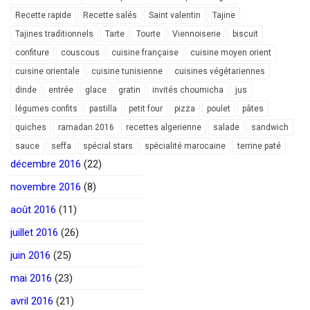
Recette rapide
Recette salés
Saint valentin
Tajine
Tajines traditionnels
Tarte
Tourte
Viennoiserie
biscuit
confiture
couscous
cuisine française
cuisine moyen orient
cuisine orientale
cuisine tunisienne
cuisines végétariennes
dinde
entrée
glace
gratin
invités choumicha
jus
légumes confits
pastilla
petit four
pizza
poulet
pâtes
quiches
ramadan 2016
recettes algerienne
salade
sandwich
sauce
seffa
spécial stars
spécialité marocaine
terrine paté
décembre 2016
(22)
novembre 2016
(8)
août 2016
(11)
juillet 2016
(26)
juin 2016
(25)
mai 2016
(23)
avril 2016
(21)