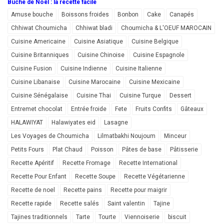
Bûche de Noël : la recette facile
Amuse bouche
Boissons froides
Bonbon
Cake
Canapés
Chhiwat Choumicha
Chhiwat bladi
Choumicha & L'OEUF MAROCAIN
Cuisine Americaine
Cuisine Asiatique
Cuisine Belgique
Cuisine Britanniques
Cuisine Chinoise
Cuisine Espagnole
Cuisine Fusion
Cuisine Indienne
Cuisine Italienne
Cuisine Libanaise
Cuisine Marocaine
Cuisine Mexicaine
Cuisine Sénégalaise
Cuisine Thai
Cuisine Turque
Dessert
Entremet chocolat
Entrée froide
Fete
Fruits Confits
Gâteaux
HALAWIYAT
Halawiyates eid
Lasagne
Les Voyages de Choumicha
Lilmatbakhi Noujoum
Minceur
Petits Fours
Plat Chaud
Poisson
Pâtes de base
Pâtisserie
Recette Apéritif
Recette Fromage
Recette International
Recette Pour Enfant
Recette Soupe
Recette Végétarienne
Recette de noel
Recette pains
Recette pour maigrir
Recette rapide
Recette salés
Saint valentin
Tajine
Tajines traditionnels
Tarte
Tourte
Viennoiserie
biscuit