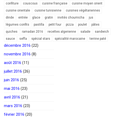
confiture
couscous
cuisine française
cuisine moyen orient
cuisine orientale
cuisine tunisienne
cuisines végétariennes
dinde
entrée
glace
gratin
invités choumicha
jus
légumes confits
pastilla
petit four
pizza
poulet
pâtes
quiches
ramadan 2016
recettes algerienne
salade
sandwich
sauce
seffa
spécial stars
spécialité marocaine
terrine paté
décembre 2016
(22)
novembre 2016
(8)
août 2016
(11)
juillet 2016
(26)
juin 2016
(25)
mai 2016
(23)
avril 2016
(21)
mars 2016
(23)
février 2016
(20)