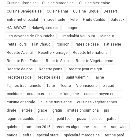
Cuisine Libanaise
Cuisine Marocaine
Cuisine Mexicaine
Cuisine Sénégalaise
Cuisine Thai
Cuisine Turque
Dessert
Entremet chocolat
Entrée froide
Fete
Fruits Confits
Gâteaux
HALAWIYAT
Halawiyates eid
Lasagne
Les Voyages de Choumicha
Lilmatbakhi Noujoum
Minceur
Petits Fours
Plat Chaud
Poisson
Pâtes de base
Pâtisserie
Recette Apéritif
Recette Fromage
Recette International
Recette Pour Enfant
Recette Soupe
Recette Végétarienne
Recette de noel
Recette pains
Recette pour maigrir
Recette rapide
Recette salés
Saint valentin
Tajine
Tajines traditionnels
Tarte
Tourte
Viennoiserie
biscuit
confiture
couscous
cuisine française
cuisine moyen orient
cuisine orientale
cuisine tunisienne
cuisines végétariennes
dinde
entrée
glace
gratin
invités choumicha
jus
légumes confits
pastilla
petit four
pizza
poulet
pâtes
quiches
ramadan 2016
recettes algerienne
salade
sandwich
sauce
seffa
spécial stars
spécialité marocaine
terrine paté