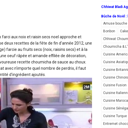
Chhiwat Bladi Ag
Bûche de Noël : l
Amuse bouche
Bonbon
Cake
 farci aux noix et raisin secs
noel approche et
Chhiwat Choum
 deux recettes de la fête de fin d'année 2012, une
Choumicha & 
e) farcie au fruits secs (noix, raisins secs) et à la
Cuisine Americ
 une oeuf râpée et amande effilée de décoration,
oureuse recette choumicha de sauce au choux.
Cuisine Asiatiq
at avec n'importe quel nombre de perdrix, il faut
Cuisine Britann
tité d'ingrédient ajoutés.
Cuisine Chinoi
Cuisine Fusion
Cuisine Italien
Cuisine Maroca
Cuisine Sénéga
Cuisine Turque
Entremet choco