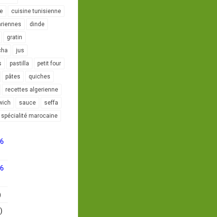
le
cuisine tunisienne
ariennes
dinde
gratin
cha
jus
s
pastilla
petit four
pâtes
quiches
recettes algerienne
wich
sauce
seffa
spécialité marocaine
16
16
)
)