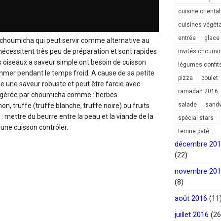
cuisine orienta
cuisines végét
entrée
glace
 choumicha qui peut servir comme alternative au
x nécessitent très peu de préparation et sont rapides
invités choumi
ts oiseaux a
saveur simple
ont besoin de cuisson
légumes confit
mmer pendant le temps froid
. A cause de sa petite
pizza
poulet
rme une saveur robuste et peut être farcie avec
ramadan 2016
uggérée par choumicha comme : herbes
salade
sand
, truffe (truffe blanche, truffe noire) ou fruits
 mettre du beurre entre la peau et la viande de la
spécial stars
 une cuisson contrôler.
terrine paté
décembre 20
(22)
novembre 20
(8)
août 2016
(11
juillet 2016
(26