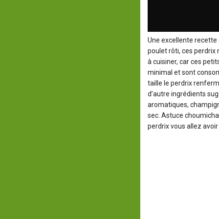
Une excellente recette
poulet rôti, ces perdri
à cuisiner, car ces peti
minimal
et sont conso
taille le perdrix renfe
d’autre ingrédients s
aromatiques, champignon
sec. Astuce choumicha :
perdrix vous allez avoir