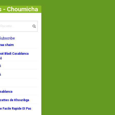
cs - Choumicha
Subscribe
emaa shaim
at Bladi Casablanca
n)
i
i
asablanca
ecettes de Khouribga
 Facile Rapide Et Pas