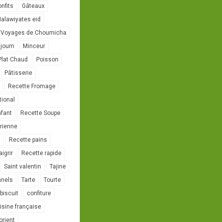
onfits
Gâteaux
alawiyates eid
 Voyages de Choumicha
ujoum
Minceur
Plat Chaud
Poisson
Pâtisserie
Recette Fromage
tional
nfant
Recette Soupe
rienne
l
Recette pains
igrir
Recette rapide
Saint valentin
Tajine
nnels
Tarte
Tourte
biscuit
confiture
isine française
orient