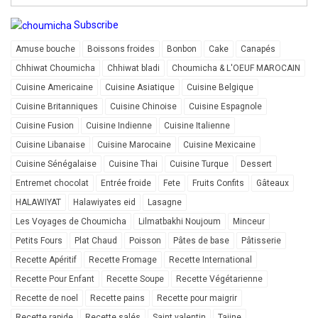
Subscribe
Amuse bouche
Boissons froides
Bonbon
Cake
Canapés
Chhiwat Choumicha
Chhiwat bladi
Choumicha & L'OEUF MAROCAIN
Cuisine Americaine
Cuisine Asiatique
Cuisine Belgique
Cuisine Britanniques
Cuisine Chinoise
Cuisine Espagnole
Cuisine Fusion
Cuisine Indienne
Cuisine Italienne
Cuisine Libanaise
Cuisine Marocaine
Cuisine Mexicaine
Cuisine Sénégalaise
Cuisine Thai
Cuisine Turque
Dessert
Entremet chocolat
Entrée froide
Fete
Fruits Confits
Gâteaux
HALAWIYAT
Halawiyates eid
Lasagne
Les Voyages de Choumicha
Lilmatbakhi Noujoum
Minceur
Petits Fours
Plat Chaud
Poisson
Pâtes de base
Pâtisserie
Recette Apéritif
Recette Fromage
Recette International
Recette Pour Enfant
Recette Soupe
Recette Végétarienne
Recette de noel
Recette pains
Recette pour maigrir
Recette rapide
Recette salés
Saint valentin
Tajine