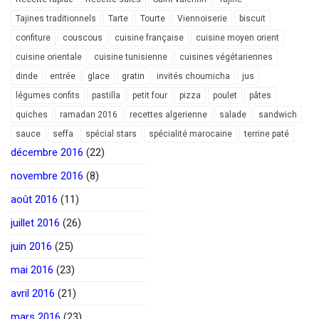
Tajines traditionnels
Tarte
Tourte
Viennoiserie
biscuit
confiture
couscous
cuisine française
cuisine moyen orient
cuisine orientale
cuisine tunisienne
cuisines végétariennes
dinde
entrée
glace
gratin
invités choumicha
jus
légumes confits
pastilla
petit four
pizza
poulet
pâtes
quiches
ramadan 2016
recettes algerienne
salade
sandwich
sauce
seffa
spécial stars
spécialité marocaine
terrine paté
décembre 2016
(22)
novembre 2016
(8)
août 2016
(11)
juillet 2016
(26)
juin 2016
(25)
mai 2016
(23)
avril 2016
(21)
mars 2016
(23)