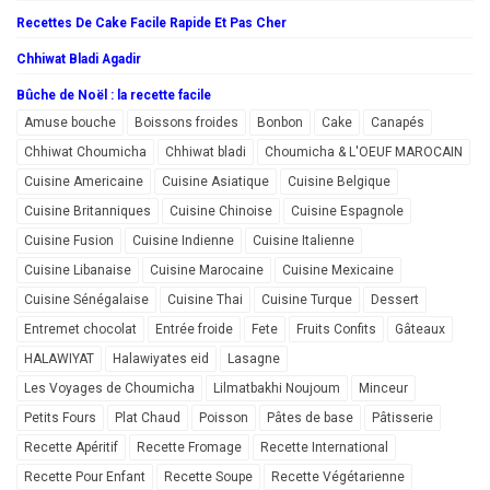
Recettes De Cake Facile Rapide Et Pas Cher
Chhiwat Bladi Agadir
Bûche de Noël : la recette facile
Amuse bouche
Boissons froides
Bonbon
Cake
Canapés
Chhiwat Choumicha
Chhiwat bladi
Choumicha & L'OEUF MAROCAIN
Cuisine Americaine
Cuisine Asiatique
Cuisine Belgique
Cuisine Britanniques
Cuisine Chinoise
Cuisine Espagnole
Cuisine Fusion
Cuisine Indienne
Cuisine Italienne
Cuisine Libanaise
Cuisine Marocaine
Cuisine Mexicaine
Cuisine Sénégalaise
Cuisine Thai
Cuisine Turque
Dessert
Entremet chocolat
Entrée froide
Fete
Fruits Confits
Gâteaux
HALAWIYAT
Halawiyates eid
Lasagne
Les Voyages de Choumicha
Lilmatbakhi Noujoum
Minceur
Petits Fours
Plat Chaud
Poisson
Pâtes de base
Pâtisserie
Recette Apéritif
Recette Fromage
Recette International
Recette Pour Enfant
Recette Soupe
Recette Végétarienne