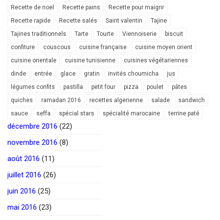
Recette de noel
Recette pains
Recette pour maigrir
Recette rapide
Recette salés
Saint valentin
Tajine
Tajines traditionnels
Tarte
Tourte
Viennoiserie
biscuit
confiture
couscous
cuisine française
cuisine moyen orient
cuisine orientale
cuisine tunisienne
cuisines végétariennes
dinde
entrée
glace
gratin
invités choumicha
jus
légumes confits
pastilla
petit four
pizza
poulet
pâtes
quiches
ramadan 2016
recettes algerienne
salade
sandwich
sauce
seffa
spécial stars
spécialité marocaine
terrine paté
décembre 2016
(22)
novembre 2016
(8)
août 2016
(11)
juillet 2016
(26)
juin 2016
(25)
mai 2016
(23)