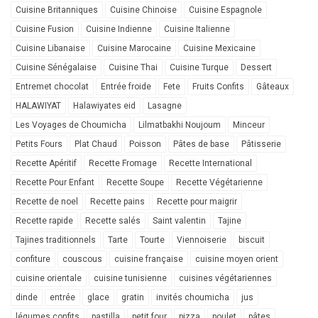
Cuisine Britanniques
Cuisine Chinoise
Cuisine Espagnole
Cuisine Fusion
Cuisine Indienne
Cuisine Italienne
Cuisine Libanaise
Cuisine Marocaine
Cuisine Mexicaine
Cuisine Sénégalaise
Cuisine Thai
Cuisine Turque
Dessert
Entremet chocolat
Entrée froide
Fete
Fruits Confits
Gâteaux
HALAWIYAT
Halawiyates eid
Lasagne
Les Voyages de Choumicha
Lilmatbakhi Noujoum
Minceur
Petits Fours
Plat Chaud
Poisson
Pâtes de base
Pâtisserie
Recette Apéritif
Recette Fromage
Recette International
Recette Pour Enfant
Recette Soupe
Recette Végétarienne
Recette de noel
Recette pains
Recette pour maigrir
Recette rapide
Recette salés
Saint valentin
Tajine
Tajines traditionnels
Tarte
Tourte
Viennoiserie
biscuit
confiture
couscous
cuisine française
cuisine moyen orient
cuisine orientale
cuisine tunisienne
cuisines végétariennes
dinde
entrée
glace
gratin
invités choumicha
jus
légumes confits
pastilla
petit four
pizza
poulet
pâtes