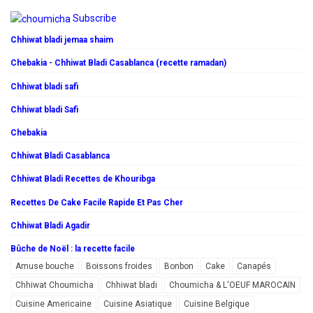
Subscribe
Chhiwat bladi jemaa shaim
Chebakia - Chhiwat Bladi Casablanca (recette ramadan)
Chhiwat bladi safi
Chhiwat bladi Safi
Chebakia
Chhiwat Bladi Casablanca
Chhiwat Bladi Recettes de Khouribga
Recettes De Cake Facile Rapide Et Pas Cher
Chhiwat Bladi Agadir
Bûche de Noël : la recette facile
Amuse bouche
Boissons froides
Bonbon
Cake
Canapés
Chhiwat Choumicha
Chhiwat bladi
Choumicha & L'OEUF MAROCAIN
Cuisine Americaine
Cuisine Asiatique
Cuisine Belgique