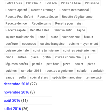
Petits Fours
Plat Chaud
Poisson
Pâtes de base
Pâtisserie
Recette Apéritif
Recette Fromage
Recette International
Recette Pour Enfant
Recette Soupe
Recette Végétarienne
Recette de noel
Recette pains
Recette pour maigrir
Recette rapide
Recette salés
Saint valentin
Tajine
Tajines traditionnels
Tarte
Tourte
Viennoiserie
biscuit
confiture
couscous
cuisine française
cuisine moyen orient
cuisine orientale
cuisine tunisienne
cuisines végétariennes
dinde
entrée
glace
gratin
invités choumicha
jus
légumes confits
pastilla
petit four
pizza
poulet
pâtes
quiches
ramadan 2016
recettes algerienne
salade
sandwich
sauce
seffa
spécial stars
spécialité marocaine
terrine paté
décembre 2016
(22)
novembre 2016
(8)
août 2016
(11)
juillet 2016
(26)