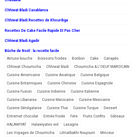
Chebakia
Chhiwat Bladi Casablanca
Chhiwat Bladi Recettes de Khouribga
Recettes De Cake Facile Rapide Et Pas Cher
Chhiwat Bladi Agadir
Bûche de Noël : la recette facile
Amuse bouche
Boissons froides
Bonbon
Cake
Canapés
Chhiwat Choumicha
Chhiwat bladi
Choumicha & L'OEUF MAROCAIN
Cuisine Americaine
Cuisine Asiatique
Cuisine Belgique
Cuisine Britanniques
Cuisine Chinoise
Cuisine Espagnole
Cuisine Fusion
Cuisine Indienne
Cuisine Italienne
Cuisine Libanaise
Cuisine Marocaine
Cuisine Mexicaine
Cuisine Sénégalaise
Cuisine Thai
Cuisine Turque
Dessert
Entremet chocolat
Entrée froide
Fete
Fruits Confits
Gâteaux
HALAWIYAT
Halawiyates eid
Lasagne
Les Voyages de Choumicha
Lilmatbakhi Noujoum
Minceur