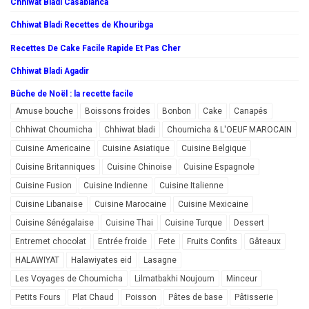
Chhiwat Bladi Casablanca
Chhiwat Bladi Recettes de Khouribga
Recettes De Cake Facile Rapide Et Pas Cher
Chhiwat Bladi Agadir
Bûche de Noël : la recette facile
Amuse bouche
Boissons froides
Bonbon
Cake
Canapés
Chhiwat Choumicha
Chhiwat bladi
Choumicha & L'OEUF MAROCAIN
Cuisine Americaine
Cuisine Asiatique
Cuisine Belgique
Cuisine Britanniques
Cuisine Chinoise
Cuisine Espagnole
Cuisine Fusion
Cuisine Indienne
Cuisine Italienne
Cuisine Libanaise
Cuisine Marocaine
Cuisine Mexicaine
Cuisine Sénégalaise
Cuisine Thai
Cuisine Turque
Dessert
Entremet chocolat
Entrée froide
Fete
Fruits Confits
Gâteaux
HALAWIYAT
Halawiyates eid
Lasagne
Les Voyages de Choumicha
Lilmatbakhi Noujoum
Minceur
Petits Fours
Plat Chaud
Poisson
Pâtes de base
Pâtisserie