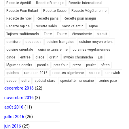
Recette Apéritif
Recette Fromage
Recette International
Recette Pour Enfant
Recette Soupe
Recette Végétarienne
Recette de noel
Recette pains
Recette pour maigrir
Recette rapide
Recette salés
Saint valentin
Tajine
Tajines traditionnels
Tarte
Tourte
Viennoiserie
biscuit
confiture
couscous
cuisine française
cuisine moyen orient
cuisine orientale
cuisine tunisienne
cuisines végétariennes
dinde
entrée
glace
gratin
invités choumicha
jus
légumes confits
pastilla
petit four
pizza
poulet
pâtes
quiches
ramadan 2016
recettes algerienne
salade
sandwich
sauce
seffa
spécial stars
spécialité marocaine
terrine paté
décembre 2016
(22)
novembre 2016
(8)
août 2016
(11)
juillet 2016
(26)
juin 2016
(25)