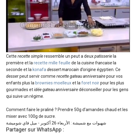
Cette
recette simple
ressemble un peut a deux
patisserie
la
première et la
recette mille feuille
de la
cuisine francaise
la
seconde et la
konafa
dessert marocain
d’origine égyptien. Ce
desser
peut servir comme
recette gateau anniversaire
pour vos
enfants plus la
brownies moelleux
et la
foret noir
pour les plus
gourmades et
idée gateau anniversaire
déconseiller pour les gens
qui suive un régime.
Comment faire le praliné ? Prendre 50g d’amandes chaud et les
mixer avec 100g de sucre.
شهيوات مع شميشة : الأربعاء 26 أكتوبر - ميل فاي شوميشة
Partager sur WhatsApp :