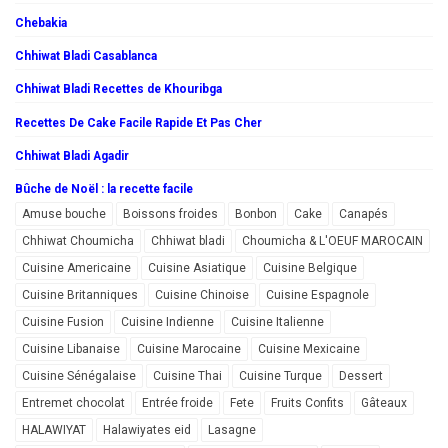
Chebakia
Chhiwat Bladi Casablanca
Chhiwat Bladi Recettes de Khouribga
Recettes De Cake Facile Rapide Et Pas Cher
Chhiwat Bladi Agadir
Bûche de Noël : la recette facile
Amuse bouche
Boissons froides
Bonbon
Cake
Canapés
Chhiwat Choumicha
Chhiwat bladi
Choumicha & L'OEUF MAROCAIN
Cuisine Americaine
Cuisine Asiatique
Cuisine Belgique
Cuisine Britanniques
Cuisine Chinoise
Cuisine Espagnole
Cuisine Fusion
Cuisine Indienne
Cuisine Italienne
Cuisine Libanaise
Cuisine Marocaine
Cuisine Mexicaine
Cuisine Sénégalaise
Cuisine Thai
Cuisine Turque
Dessert
Entremet chocolat
Entrée froide
Fete
Fruits Confits
Gâteaux
HALAWIYAT
Halawiyates eid
Lasagne