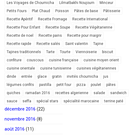
Les Voyages de Choumicha
Lilmatbakhi Noujoum
Minceur
Petits Fours
Plat Chaud
Poisson
Pâtes de base
Pâtisserie
Recette Apéritif
Recette Fromage
Recette International
Recette Pour Enfant
Recette Soupe
Recette Végétarienne
Recette de noel
Recette pains
Recette pour maigrir
Recette rapide
Recette salés
Saint valentin
Tajine
Tajines traditionnels
Tarte
Tourte
Viennoiserie
biscuit
confiture
couscous
cuisine française
cuisine moyen orient
cuisine orientale
cuisine tunisienne
cuisines végétariennes
dinde
entrée
glace
gratin
invités choumicha
jus
légumes confits
pastilla
petit four
pizza
poulet
pâtes
quiches
ramadan 2016
recettes algerienne
salade
sandwich
sauce
seffa
spécial stars
spécialité marocaine
terrine paté
décembre 2016
(22)
novembre 2016
(8)
août 2016
(11)