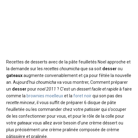
Recettes de desserts avec de la pâte feuilletés
Noel approche et
la demande sur les
recettes choumicha
que sa soit
desser
ou
gateaux
augmente convenablement et ça pour fêtée la nouvelle
an. Aujourd’hui
choumicha
va vous montrer, Comment préparer
un
desser
pour
noel 2011
? C’est un
dessert facile et rapide
à faire
comme la
brownies moelleux
et la
foret noir
qui son pas des
recette minceur
, il vous suffit de préparer 6 disque de pâte
feuilletée ou les commander chez votre
patissier
qui s’occuper
de les confectionner pour vous, et pour le rôle de la colle pour
votre
gateaux
vous allez avoir besoin d’une crème déssert ou
plus précisément une crème pralinée composée de crème
pâtissière et pralinée.