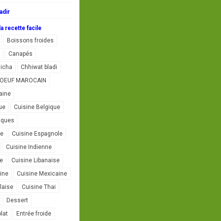
adir
a recette facile
Boissons froides
Canapés
icha
Chhiwat bladi
L'OEUF MAROCAIN
aine
ue
Cuisine Belgique
iques
se
Cuisine Espagnole
Cuisine Indienne
ne
Cuisine Libanaise
ine
Cuisine Mexicaine
laise
Cuisine Thai
Dessert
lat
Entrée froide