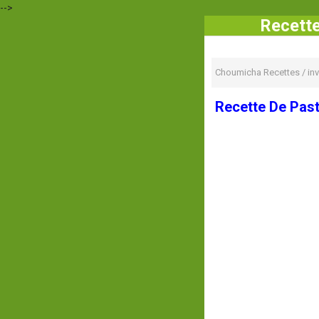
-->
Recette
Choumicha Recettes
/
in
Recette De Past