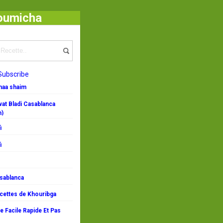
houmicha
Subscribe
emaa shaim
at Bladi Casablanca
n)
i
i
asablanca
ecettes de Khouribga
 Facile Rapide Et Pas