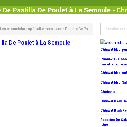
 De Pastilla De Poulet à La Semoule - C
vités choumicha
/
spécialité marocaine
/
Recette De Pastilla De Poulet à La Semoule
illa De Poulet à La Semoule
Chhiwat bladi j
Chebakia - Chhiw
(recette ramada
Chhiwat bladi saf
Chhiwat bladi Saf
Chebakia
Chhiwat Bladi C
Chhiwat Bladi R
Recettes De Cake
Cher