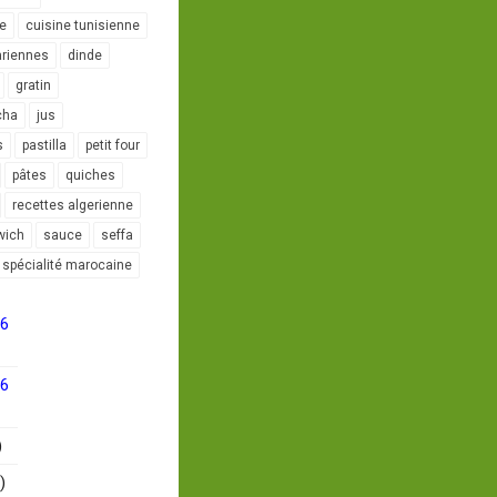
le
cuisine tunisienne
ariennes
dinde
gratin
cha
jus
s
pastilla
petit four
pâtes
quiches
recettes algerienne
wich
sauce
seffa
spécialité marocaine
16
16
)
)