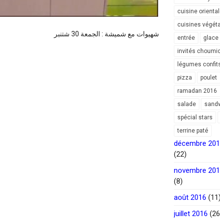
cuisine orienta
cuisines végét
شهيوات مع شميشة : الجمعة 30 شتنبر
entrée
glace
invités choumi
légumes confit
pizza
poulet
ramadan 2016
salade
sand
spécial stars
terrine paté
décembre 20
(22)
novembre 20
(8)
août 2016
(11
juillet 2016
(26