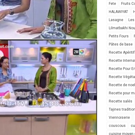
Fete
Fruits C
HALAWIYAT
H
Lasagne
Les
Lilmatbakhi No
Petits Fours
Pâtes de base
Recette Apéritif
Recette Interna
Recette Pour E
Recette Végéta
Recette de noe
Recette pour ma
Recette salés
Tajines traditio
Viennoiserie
couscous
cu
cuisine moyen 