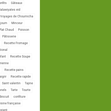
onfits
Gâteaux
alawiyates eid
 Voyages de Choumicha
ujoum
Minceur
Plat Chaud
Poisson
Pâtisserie
Recette Fromage
tional
nfant
Recette Soupe
rienne
l
Recette pains
igrir
Recette rapide
Saint valentin
Tajine
nnels
Tarte
Tourte
biscuit
confiture
isine française
orient