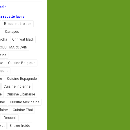
adir
a recette facile
Boissons froides
Canapés
icha
Chhiwat bladi
L'OEUF MAROCAIN
aine
ue
Cuisine Belgique
iques
se
Cuisine Espagnole
Cuisine Indienne
ne
Cuisine Libanaise
ine
Cuisine Mexicaine
laise
Cuisine Thai
Dessert
lat
Entrée froide