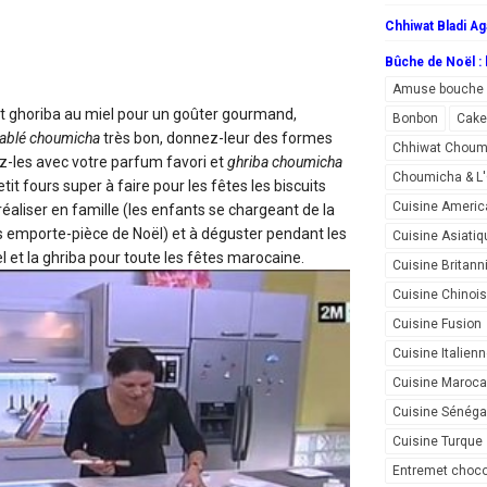
Chhiwat Bladi Ag
Bûche de Noël : l
Amuse bouche
t ghoriba au miel
pour un goûter gourmand,
Bonbon
Cake
ablé choumicha
très bon, donnez-leur des formes
Chhiwat Choum
z-les avec votre parfum favori et
ghriba choumicha
Choumicha & 
it fours super à faire pour les fêtes les biscuits
Cuisine Americ
réaliser en famille (les enfants se chargeant de la
s emporte-pièce de Noël) et à déguster pendant les
Cuisine Asiatiq
l et la ghriba pour toute les fêtes marocaine.
Cuisine Britann
Cuisine Chinoi
Cuisine Fusion
Cuisine Italien
Cuisine Maroca
Cuisine Sénéga
Cuisine Turque
Entremet choco