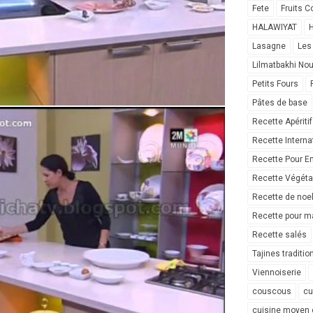
Fete
Fruits C
HALAWIYAT
H
Lasagne
Les
Lilmatbakhi No
Petits Fours
Pâtes de base
Recette Apéritif
Recette Interna
Recette Pour E
Recette Végéta
Recette de noe
Recette pour ma
Recette salés
Tajines traditio
Viennoiserie
couscous
cu
cuisine moyen 