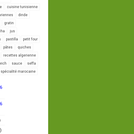
le
cuisine tunisienne
ariennes
dinde
gratin
cha
jus
s
pastilla
petit four
pâtes
quiches
recettes algerienne
wich
sauce
seffa
spécialité marocaine
16
16
)
)