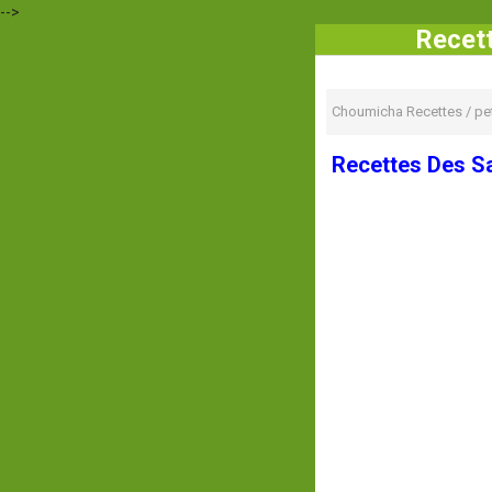
-->
Recett
Choumicha Recettes
/
pet
Recettes Des Sa