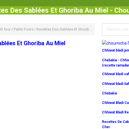
es Des Sablées Et Ghoriba Au Miel - Ch
it four
/
Petits Fours
/
Recettes Des Sablées Et Ghoriba Au Miel
blées Et Ghoriba Au Miel
Chhiwat bladi j
Chebakia - Chhiw
(recette ramada
Chhiwat bladi saf
Chhiwat bladi Saf
Chebakia
Chhiwat Bladi C
Chhiwat Bladi R
Recettes De Cake
Cher