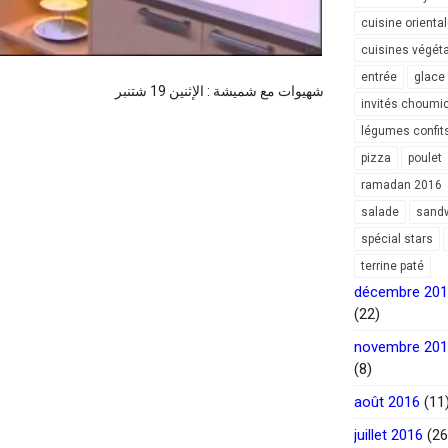
cuisine orienta
cuisines végét
entrée
glace
شهيوات مع شميشة : الإثنين 19 شتنبر
invités choumi
légumes confit
pizza
poulet
ramadan 2016
salade
sand
spécial stars
terrine paté
décembre 20
(22)
novembre 20
(8)
août 2016
(11
juillet 2016
(26