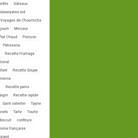
onfits
Gâteaux
alawiyates eid
 Voyages de Choumicha
ujoum
Minceur
Plat Chaud
Poisson
Pâtisserie
Recette Fromage
tional
nfant
Recette Soupe
rienne
l
Recette pains
igrir
Recette rapide
Saint valentin
Tajine
nnels
Tarte
Tourte
biscuit
confiture
isine française
orient