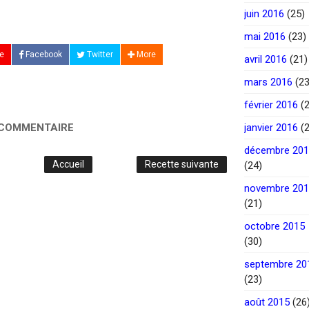
juin 2016
(25)
mai 2016
(23)
e
Facebook
Twitter
More
avril 2016
(21)
mars 2016
(23
février 2016
(2
 COMMENTAIRE
janvier 2016
(2
décembre 20
Accueil
Recette suivante
(24)
novembre 20
(21)
octobre 2015
(30)
septembre 20
(23)
août 2015
(26