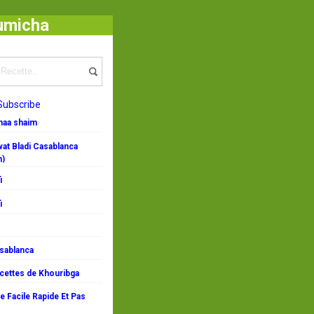
oumicha
Subscribe
emaa shaim
at Bladi Casablanca
n)
i
i
asablanca
ecettes de Khouribga
 Facile Rapide Et Pas