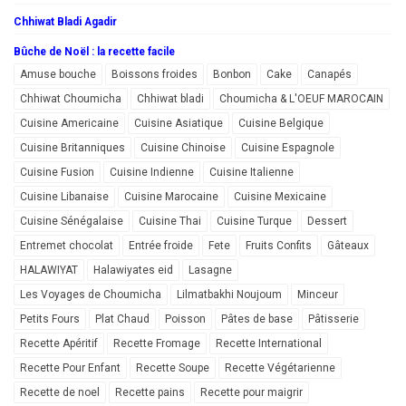
Chhiwat Bladi Agadir
Bûche de Noël : la recette facile
Amuse bouche
Boissons froides
Bonbon
Cake
Canapés
Chhiwat Choumicha
Chhiwat bladi
Choumicha & L'OEUF MAROCAIN
Cuisine Americaine
Cuisine Asiatique
Cuisine Belgique
Cuisine Britanniques
Cuisine Chinoise
Cuisine Espagnole
Cuisine Fusion
Cuisine Indienne
Cuisine Italienne
Cuisine Libanaise
Cuisine Marocaine
Cuisine Mexicaine
Cuisine Sénégalaise
Cuisine Thai
Cuisine Turque
Dessert
Entremet chocolat
Entrée froide
Fete
Fruits Confits
Gâteaux
HALAWIYAT
Halawiyates eid
Lasagne
Les Voyages de Choumicha
Lilmatbakhi Noujoum
Minceur
Petits Fours
Plat Chaud
Poisson
Pâtes de base
Pâtisserie
Recette Apéritif
Recette Fromage
Recette International
Recette Pour Enfant
Recette Soupe
Recette Végétarienne
Recette de noel
Recette pains
Recette pour maigrir