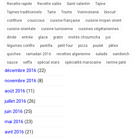
Recette rapide
Recette salés
Saint valentin
Tajine
Tajines traditionnels
Tarte
Tourte
Viennoiserie
biscuit
confiture
couscous
cuisine française
cuisine moyen orient
cuisine orientale
cuisine tunisienne
cuisines végétariennes
dinde
entrée
glace
gratin
invités choumicha
jus
légumes confits
pastilla
petit four
pizza
poulet
pâtes
quiches
ramadan 2016
recettes algerienne
salade
sandwich
sauce
seffa
spécial stars
spécialité marocaine
terrine paté
décembre 2016
(22)
novembre 2016
(8)
août 2016
(11)
juillet 2016
(26)
juin 2016
(25)
mai 2016
(23)
avril 2016
(21)