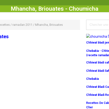
Mhancha, Briouates - Choumicha
cettes
/
ramadan 2011
/
Mhancha, Briouates
ates
Chhiwat bladi j
Chebakia - Chhiw
(recette ramada
Chhiwat bladi saf
Chhiwat bladi Saf
Chebakia
Chhiwat Bladi C
Chhiwat Bladi R
Recettes De Cake
Cher