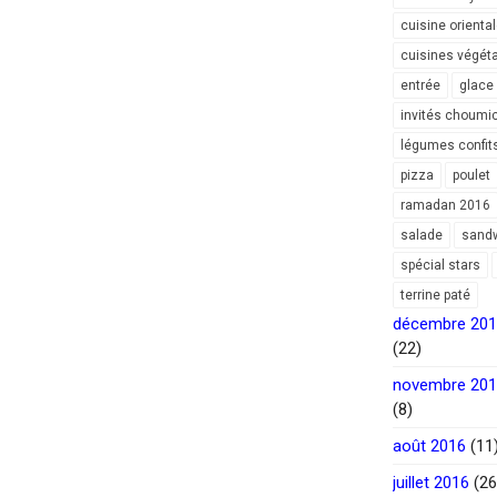
cuisine orienta
cuisines végét
entrée
glace
invités choumi
légumes confit
pizza
poulet
ramadan 2016
salade
sand
spécial stars
terrine paté
décembre 20
(22)
novembre 20
(8)
août 2016
(11
juillet 2016
(26