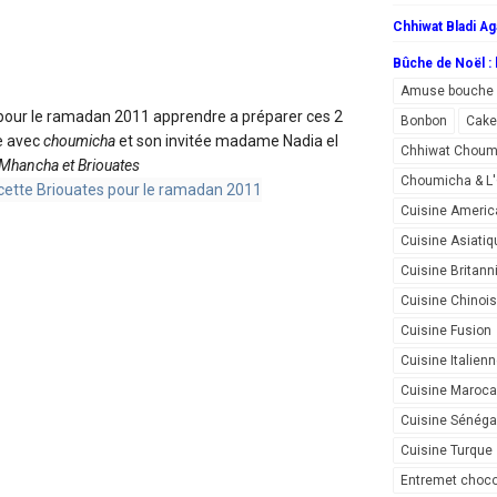
Chhiwat Bladi Ag
Bûche de Noël : l
Amuse bouche
pour le ramadan 2011 apprendre a préparer ces 2
Bonbon
Cake
e avec
choumicha
et son invitée madame Nadia el
Chhiwat Choum
Mhancha et Briouates
Choumicha & 
Cuisine Americ
Cuisine Asiatiq
Cuisine Britann
Cuisine Chinoi
Cuisine Fusion
Cuisine Italien
Cuisine Maroca
Cuisine Sénéga
Cuisine Turque
Entremet choco