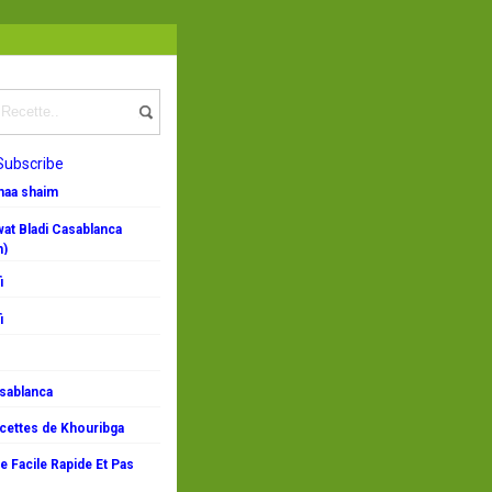
Subscribe
emaa shaim
at Bladi Casablanca
n)
i
i
asablanca
ecettes de Khouribga
 Facile Rapide Et Pas