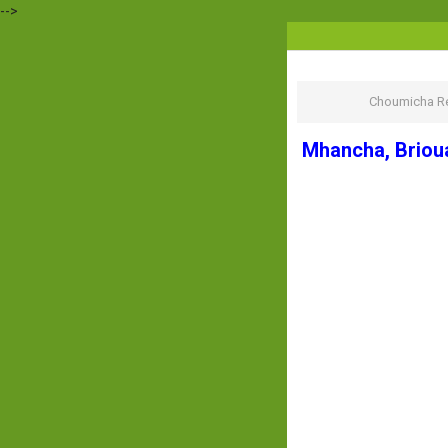
-->
Choumicha Re
Mhancha, Briou