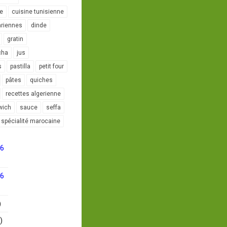
le
cuisine tunisienne
ariennes
dinde
gratin
cha
jus
s
pastilla
petit four
pâtes
quiches
recettes algerienne
wich
sauce
seffa
spécialité marocaine
16
16
)
)