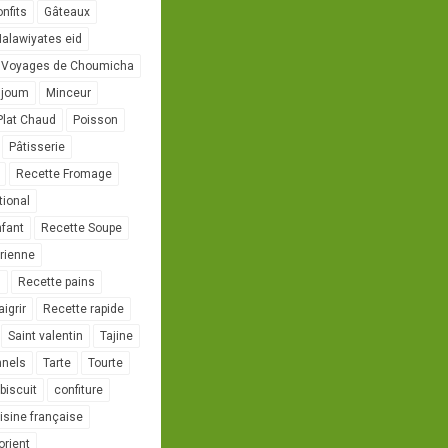
onfits
Gâteaux
alawiyates eid
 Voyages de Choumicha
ujoum
Minceur
Plat Chaud
Poisson
Pâtisserie
Recette Fromage
tional
nfant
Recette Soupe
rienne
l
Recette pains
igrir
Recette rapide
Saint valentin
Tajine
nnels
Tarte
Tourte
biscuit
confiture
isine française
orient