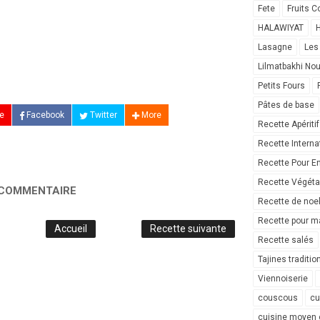
Fete
Fruits C
HALAWIYAT
H
Lasagne
Les
Lilmatbakhi No
Petits Fours
Pâtes de base
e
Facebook
Twitter
More
Recette Apéritif
Recette Interna
Recette Pour E
Recette Végéta
 COMMENTAIRE
Recette de noe
Recette pour ma
Accueil
Recette suivante
Recette salés
Tajines traditio
Viennoiserie
couscous
cu
cuisine moyen 