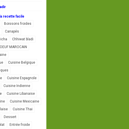
adir
a recette facile
Boissons froides
Canapés
icha
Chhiwat bladi
L'OEUF MAROCAIN
aine
ue
Cuisine Belgique
iques
se
Cuisine Espagnole
Cuisine Indienne
ne
Cuisine Libanaise
ine
Cuisine Mexicaine
laise
Cuisine Thai
Dessert
lat
Entrée froide