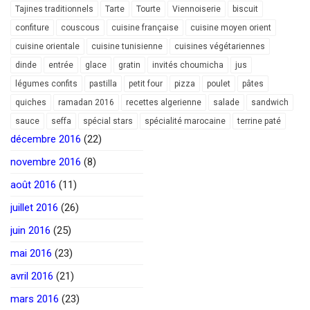
Tajines traditionnels
Tarte
Tourte
Viennoiserie
biscuit
confiture
couscous
cuisine française
cuisine moyen orient
cuisine orientale
cuisine tunisienne
cuisines végétariennes
dinde
entrée
glace
gratin
invités choumicha
jus
légumes confits
pastilla
petit four
pizza
poulet
pâtes
quiches
ramadan 2016
recettes algerienne
salade
sandwich
sauce
seffa
spécial stars
spécialité marocaine
terrine paté
décembre 2016
(22)
novembre 2016
(8)
août 2016
(11)
juillet 2016
(26)
juin 2016
(25)
mai 2016
(23)
avril 2016
(21)
mars 2016
(23)