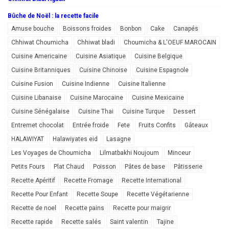
Bûche de Noël : la recette facile
Amuse bouche
Boissons froides
Bonbon
Cake
Canapés
Chhiwat Choumicha
Chhiwat bladi
Choumicha & L'OEUF MAROCAIN
Cuisine Americaine
Cuisine Asiatique
Cuisine Belgique
Cuisine Britanniques
Cuisine Chinoise
Cuisine Espagnole
Cuisine Fusion
Cuisine Indienne
Cuisine Italienne
Cuisine Libanaise
Cuisine Marocaine
Cuisine Mexicaine
Cuisine Sénégalaise
Cuisine Thai
Cuisine Turque
Dessert
Entremet chocolat
Entrée froide
Fete
Fruits Confits
Gâteaux
HALAWIYAT
Halawiyates eid
Lasagne
Les Voyages de Choumicha
Lilmatbakhi Noujoum
Minceur
Petits Fours
Plat Chaud
Poisson
Pâtes de base
Pâtisserie
Recette Apéritif
Recette Fromage
Recette International
Recette Pour Enfant
Recette Soupe
Recette Végétarienne
Recette de noel
Recette pains
Recette pour maigrir
Recette rapide
Recette salés
Saint valentin
Tajine