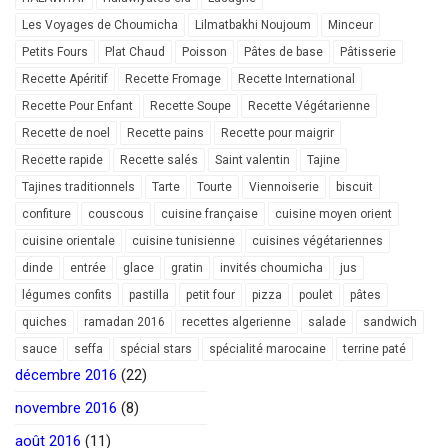
Les Voyages de Choumicha
Lilmatbakhi Noujoum
Minceur
Petits Fours
Plat Chaud
Poisson
Pâtes de base
Pâtisserie
Recette Apéritif
Recette Fromage
Recette International
Recette Pour Enfant
Recette Soupe
Recette Végétarienne
Recette de noel
Recette pains
Recette pour maigrir
Recette rapide
Recette salés
Saint valentin
Tajine
Tajines traditionnels
Tarte
Tourte
Viennoiserie
biscuit
confiture
couscous
cuisine française
cuisine moyen orient
cuisine orientale
cuisine tunisienne
cuisines végétariennes
dinde
entrée
glace
gratin
invités choumicha
jus
légumes confits
pastilla
petit four
pizza
poulet
pâtes
quiches
ramadan 2016
recettes algerienne
salade
sandwich
sauce
seffa
spécial stars
spécialité marocaine
terrine paté
décembre 2016
(22)
novembre 2016
(8)
août 2016
(11)