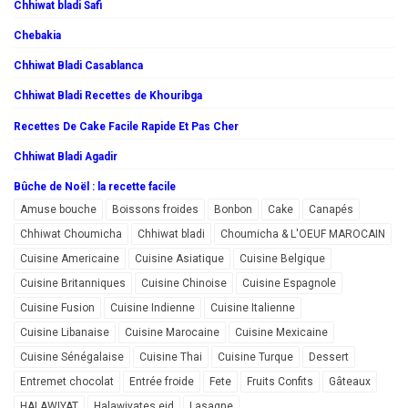
Chhiwat bladi Safi
Chebakia
Chhiwat Bladi Casablanca
Chhiwat Bladi Recettes de Khouribga
Recettes De Cake Facile Rapide Et Pas Cher
Chhiwat Bladi Agadir
Bûche de Noël : la recette facile
Amuse bouche
Boissons froides
Bonbon
Cake
Canapés
Chhiwat Choumicha
Chhiwat bladi
Choumicha & L'OEUF MAROCAIN
Cuisine Americaine
Cuisine Asiatique
Cuisine Belgique
Cuisine Britanniques
Cuisine Chinoise
Cuisine Espagnole
Cuisine Fusion
Cuisine Indienne
Cuisine Italienne
Cuisine Libanaise
Cuisine Marocaine
Cuisine Mexicaine
Cuisine Sénégalaise
Cuisine Thai
Cuisine Turque
Dessert
Entremet chocolat
Entrée froide
Fete
Fruits Confits
Gâteaux
HALAWIYAT
Halawiyates eid
Lasagne