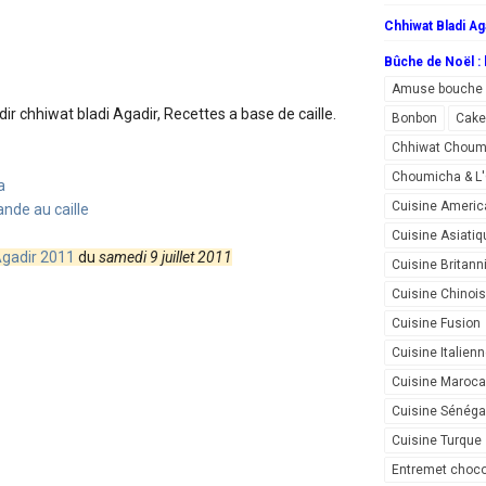
Chhiwat Bladi Ag
Bûche de Noël : l
Amuse bouche
adir
chhiwat bladi Agadir, Recettes a base de caille.
Bonbon
Cake
Chhiwat Choum
Choumicha & 
a
Cuisine Americ
ande au caille
Cuisine Asiatiq
Agadir 2011
du
samedi 9 juillet 2011
Cuisine Britann
Cuisine Chinoi
Cuisine Fusion
Cuisine Italien
Cuisine Maroca
Cuisine Sénéga
Cuisine Turque
Entremet choco