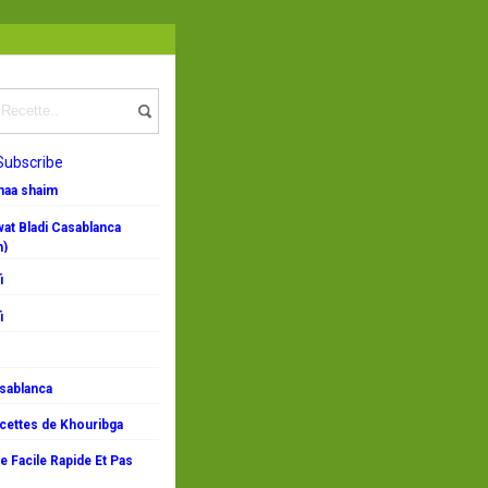
Subscribe
emaa shaim
at Bladi Casablanca
n)
i
i
asablanca
ecettes de Khouribga
 Facile Rapide Et Pas