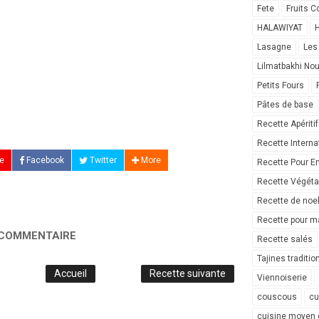
Fete
Fruits C
HALAWIYAT
H
Lasagne
Les
Lilmatbakhi No
Petits Fours
Pâtes de base
Recette Apéritif
Recette Interna
e
Facebook
Twitter
More
Recette Pour E
Recette Végéta
Recette de noe
Recette pour ma
 COMMENTAIRE
Recette salés
Tajines traditio
Accueil
Recette suivante
Viennoiserie
couscous
cu
cuisine moyen 