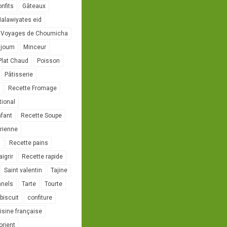
onfits
Gâteaux
alawiyates eid
 Voyages de Choumicha
ujoum
Minceur
Plat Chaud
Poisson
Pâtisserie
Recette Fromage
tional
nfant
Recette Soupe
rienne
l
Recette pains
igrir
Recette rapide
Saint valentin
Tajine
nnels
Tarte
Tourte
biscuit
confiture
isine française
orient