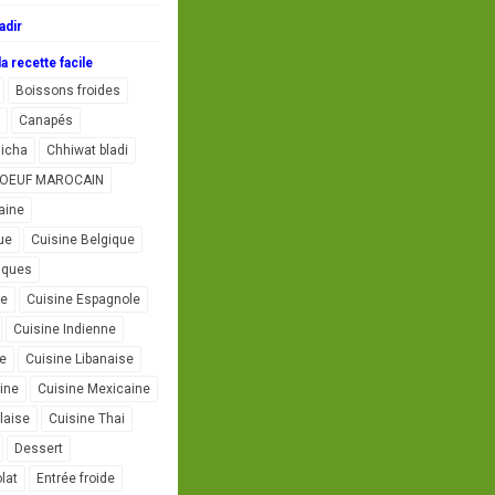
adir
a recette facile
Boissons froides
Canapés
icha
Chhiwat bladi
L'OEUF MAROCAIN
aine
ue
Cuisine Belgique
iques
se
Cuisine Espagnole
Cuisine Indienne
ne
Cuisine Libanaise
ine
Cuisine Mexicaine
laise
Cuisine Thai
Dessert
lat
Entrée froide