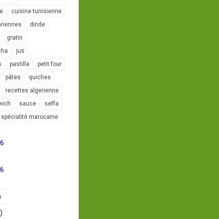
le
cuisine tunisienne
ariennes
dinde
gratin
cha
jus
s
pastilla
petit four
pâtes
quiches
recettes algerienne
wich
sauce
seffa
spécialité marocaine
16
16
)
)