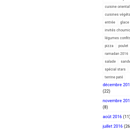
cuisine orienta
cuisines végét
entrée
glace
invités choumi
légumes confit
pizza
poulet
ramadan 2016
salade
sand
spécial stars
terrine paté
décembre 20
(22)
novembre 20
(8)
août 2016
(11
juillet 2016
(26