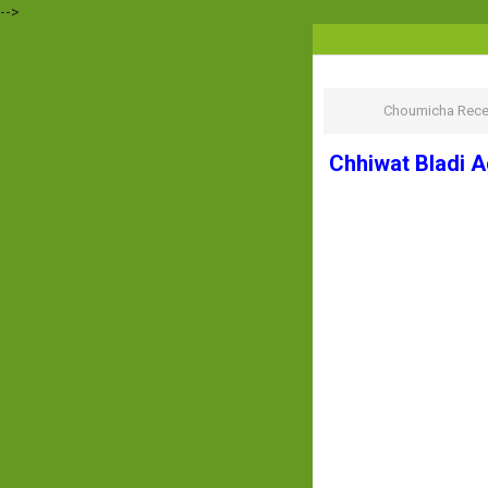
-->
Choumicha Rece
Chhiwat Bladi A