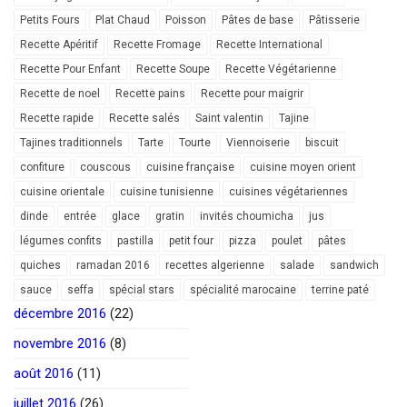
Petits Fours
Plat Chaud
Poisson
Pâtes de base
Pâtisserie
Recette Apéritif
Recette Fromage
Recette International
Recette Pour Enfant
Recette Soupe
Recette Végétarienne
Recette de noel
Recette pains
Recette pour maigrir
Recette rapide
Recette salés
Saint valentin
Tajine
Tajines traditionnels
Tarte
Tourte
Viennoiserie
biscuit
confiture
couscous
cuisine française
cuisine moyen orient
cuisine orientale
cuisine tunisienne
cuisines végétariennes
dinde
entrée
glace
gratin
invités choumicha
jus
légumes confits
pastilla
petit four
pizza
poulet
pâtes
quiches
ramadan 2016
recettes algerienne
salade
sandwich
sauce
seffa
spécial stars
spécialité marocaine
terrine paté
décembre 2016
(22)
novembre 2016
(8)
août 2016
(11)
juillet 2016
(26)