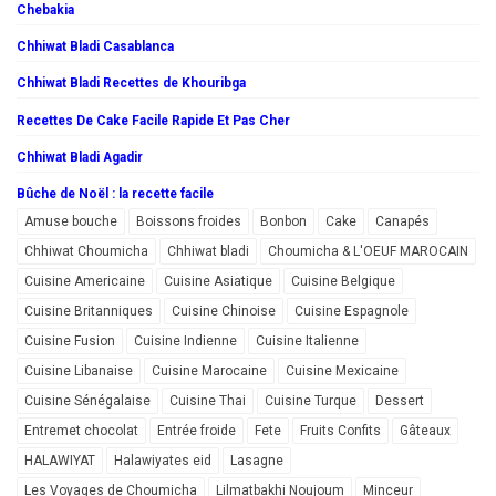
Chebakia
Chhiwat Bladi Casablanca
Chhiwat Bladi Recettes de Khouribga
Recettes De Cake Facile Rapide Et Pas Cher
Chhiwat Bladi Agadir
Bûche de Noël : la recette facile
Amuse bouche
Boissons froides
Bonbon
Cake
Canapés
Chhiwat Choumicha
Chhiwat bladi
Choumicha & L'OEUF MAROCAIN
Cuisine Americaine
Cuisine Asiatique
Cuisine Belgique
Cuisine Britanniques
Cuisine Chinoise
Cuisine Espagnole
Cuisine Fusion
Cuisine Indienne
Cuisine Italienne
Cuisine Libanaise
Cuisine Marocaine
Cuisine Mexicaine
Cuisine Sénégalaise
Cuisine Thai
Cuisine Turque
Dessert
Entremet chocolat
Entrée froide
Fete
Fruits Confits
Gâteaux
HALAWIYAT
Halawiyates eid
Lasagne
Les Voyages de Choumicha
Lilmatbakhi Noujoum
Minceur