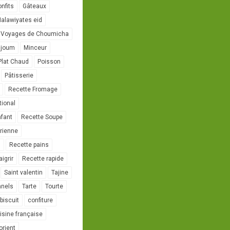
onfits
Gâteaux
alawiyates eid
 Voyages de Choumicha
ujoum
Minceur
Plat Chaud
Poisson
Pâtisserie
Recette Fromage
tional
nfant
Recette Soupe
rienne
l
Recette pains
igrir
Recette rapide
Saint valentin
Tajine
nnels
Tarte
Tourte
biscuit
confiture
isine française
orient