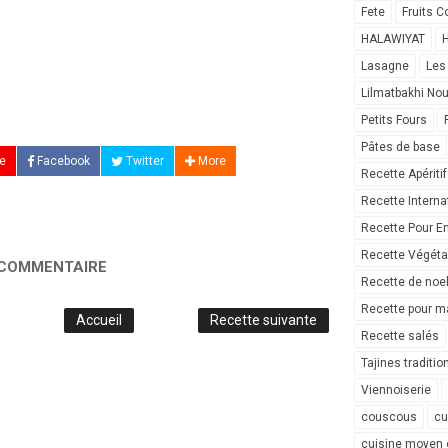
Fete
Fruits C
HALAWIYAT
H
Lasagne
Les
Lilmatbakhi No
Petits Fours
Pâtes de base
e
Facebook
Twitter
More
Recette Apéritif
Recette Interna
Recette Pour E
Recette Végéta
 COMMENTAIRE
Recette de noe
Recette pour ma
Accueil
Recette suivante
Recette salés
Tajines traditio
Viennoiserie
couscous
cu
cuisine moyen 