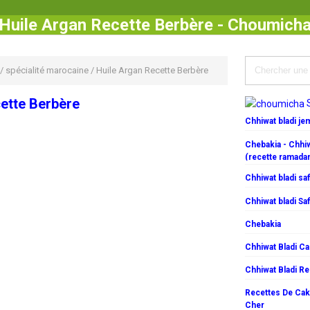
Huile Argan Recette Berbère - Choumich
/
spécialité marocaine
/
Huile Argan Recette Berbère
ette Berbère
Chhiwat bladi j
Chebakia - Chhiw
(recette ramada
Chhiwat bladi saf
Chhiwat bladi Saf
Chebakia
Chhiwat Bladi C
Chhiwat Bladi R
Recettes De Cake
Cher