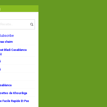
a
Subscribe
emaa shaim
at Bladi Casablanca
n)
i
i
asablanca
ecettes de Khouribga
 Facile Rapide Et Pas