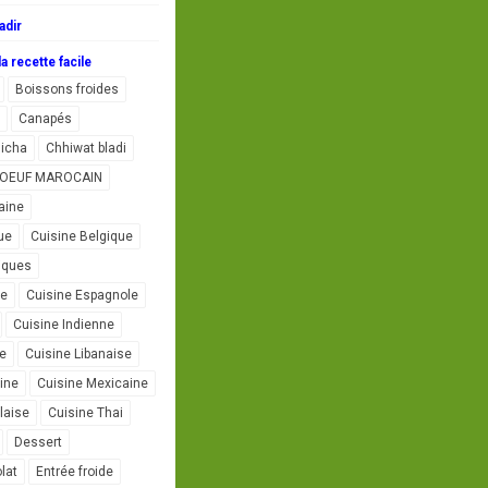
adir
a recette facile
Boissons froides
Canapés
icha
Chhiwat bladi
L'OEUF MAROCAIN
aine
ue
Cuisine Belgique
iques
se
Cuisine Espagnole
Cuisine Indienne
ne
Cuisine Libanaise
ine
Cuisine Mexicaine
laise
Cuisine Thai
Dessert
lat
Entrée froide