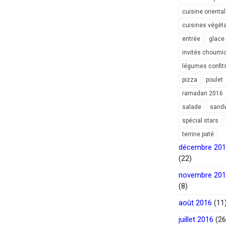
cuisine orienta
cuisines végét
entrée
glace
invités choumi
légumes confit
pizza
poulet
ramadan 2016
salade
sand
spécial stars
terrine paté
décembre 20
(22)
novembre 20
(8)
août 2016
(11
juillet 2016
(26