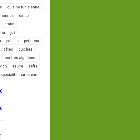
le
cuisine tunisienne
ariennes
dinde
gratin
cha
jus
s
pastilla
petit four
pâtes
quiches
recettes algerienne
wich
sauce
seffa
spécialité marocaine
16
16
)
)