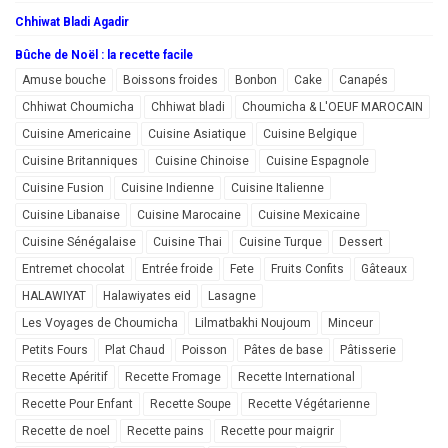
Chhiwat Bladi Agadir
Bûche de Noël : la recette facile
Amuse bouche
Boissons froides
Bonbon
Cake
Canapés
Chhiwat Choumicha
Chhiwat bladi
Choumicha & L'OEUF MAROCAIN
Cuisine Americaine
Cuisine Asiatique
Cuisine Belgique
Cuisine Britanniques
Cuisine Chinoise
Cuisine Espagnole
Cuisine Fusion
Cuisine Indienne
Cuisine Italienne
Cuisine Libanaise
Cuisine Marocaine
Cuisine Mexicaine
Cuisine Sénégalaise
Cuisine Thai
Cuisine Turque
Dessert
Entremet chocolat
Entrée froide
Fete
Fruits Confits
Gâteaux
HALAWIYAT
Halawiyates eid
Lasagne
Les Voyages de Choumicha
Lilmatbakhi Noujoum
Minceur
Petits Fours
Plat Chaud
Poisson
Pâtes de base
Pâtisserie
Recette Apéritif
Recette Fromage
Recette International
Recette Pour Enfant
Recette Soupe
Recette Végétarienne
Recette de noel
Recette pains
Recette pour maigrir