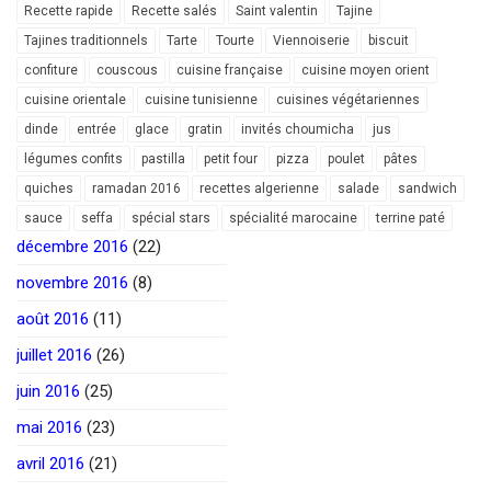
Recette rapide
Recette salés
Saint valentin
Tajine
Tajines traditionnels
Tarte
Tourte
Viennoiserie
biscuit
confiture
couscous
cuisine française
cuisine moyen orient
cuisine orientale
cuisine tunisienne
cuisines végétariennes
dinde
entrée
glace
gratin
invités choumicha
jus
légumes confits
pastilla
petit four
pizza
poulet
pâtes
quiches
ramadan 2016
recettes algerienne
salade
sandwich
sauce
seffa
spécial stars
spécialité marocaine
terrine paté
décembre 2016
(22)
novembre 2016
(8)
août 2016
(11)
juillet 2016
(26)
juin 2016
(25)
mai 2016
(23)
avril 2016
(21)