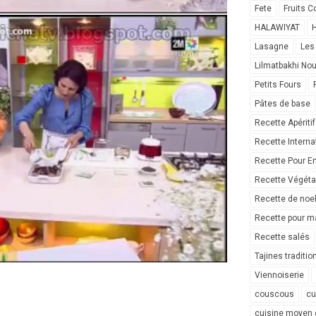
Fete
Fruits C
HALAWIYAT
H
Lasagne
Les
Lilmatbakhi No
Petits Fours
Pâtes de base
Recette Apéritif
Recette Interna
Recette Pour E
Recette Végéta
Recette de noe
Recette pour ma
Recette salés
Tajines traditio
Viennoiserie
couscous
cu
cuisine moyen 