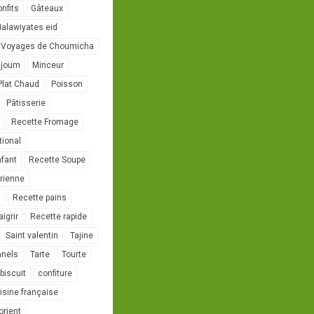
onfits
Gâteaux
alawiyates eid
 Voyages de Choumicha
ujoum
Minceur
Plat Chaud
Poisson
Pâtisserie
Recette Fromage
tional
nfant
Recette Soupe
rienne
l
Recette pains
igrir
Recette rapide
Saint valentin
Tajine
nnels
Tarte
Tourte
biscuit
confiture
isine française
orient