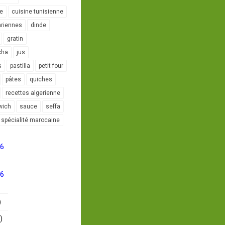
le
cuisine tunisienne
ariennes
dinde
gratin
cha
jus
s
pastilla
petit four
pâtes
quiches
recettes algerienne
wich
sauce
seffa
spécialité marocaine
16
16
)
)