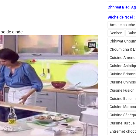
Chhiwat Bladi Ag
Bûche de Noël : l
Amuse bouche
ube de dinde
Bonbon
Cake
Chhiwat Choum
Choumicha & 
Cuisine Americ
Cuisine Asiatiq
Cuisine Britann
Cuisine Chinoi
Cuisine Fusion
Cuisine Italien
Cuisine Maroca
Cuisine Sénéga
Cuisine Turque
Entremet choco