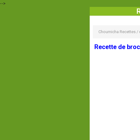
-->
R
Choumicha Recettes
/
Recette de broc