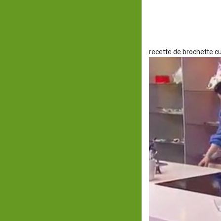
recette de brochette
c