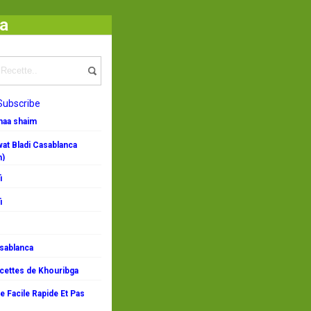
ha
Subscribe
emaa shaim
at Bladi Casablanca
n)
i
i
asablanca
ecettes de Khouribga
 Facile Rapide Et Pas