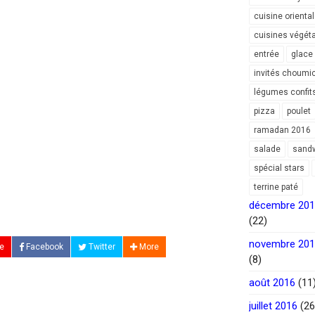
cuisine orienta
cuisines végét
entrée
glace
invités choumi
légumes confit
pizza
poulet
ramadan 2016
salade
sand
spécial stars
terrine paté
décembre 20
(22)
novembre 20
e
Facebook
Twitter
More
(8)
août 2016
(11
juillet 2016
(26