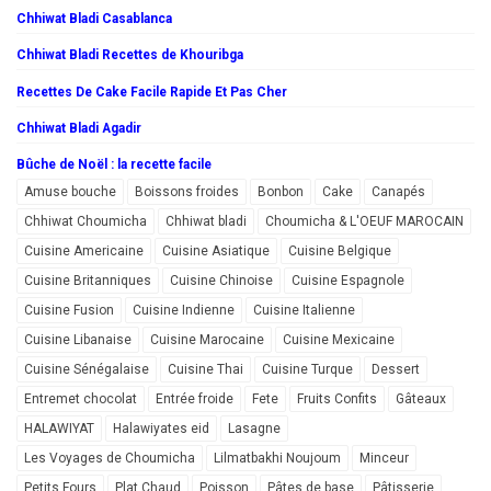
Chhiwat Bladi Casablanca
Chhiwat Bladi Recettes de Khouribga
Recettes De Cake Facile Rapide Et Pas Cher
Chhiwat Bladi Agadir
Bûche de Noël : la recette facile
Amuse bouche
Boissons froides
Bonbon
Cake
Canapés
Chhiwat Choumicha
Chhiwat bladi
Choumicha & L'OEUF MAROCAIN
Cuisine Americaine
Cuisine Asiatique
Cuisine Belgique
Cuisine Britanniques
Cuisine Chinoise
Cuisine Espagnole
Cuisine Fusion
Cuisine Indienne
Cuisine Italienne
Cuisine Libanaise
Cuisine Marocaine
Cuisine Mexicaine
Cuisine Sénégalaise
Cuisine Thai
Cuisine Turque
Dessert
Entremet chocolat
Entrée froide
Fete
Fruits Confits
Gâteaux
HALAWIYAT
Halawiyates eid
Lasagne
Les Voyages de Choumicha
Lilmatbakhi Noujoum
Minceur
Petits Fours
Plat Chaud
Poisson
Pâtes de base
Pâtisserie