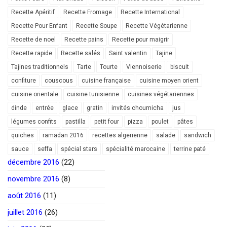
Recette Apéritif
Recette Fromage
Recette International
Recette Pour Enfant
Recette Soupe
Recette Végétarienne
Recette de noel
Recette pains
Recette pour maigrir
Recette rapide
Recette salés
Saint valentin
Tajine
Tajines traditionnels
Tarte
Tourte
Viennoiserie
biscuit
confiture
couscous
cuisine française
cuisine moyen orient
cuisine orientale
cuisine tunisienne
cuisines végétariennes
dinde
entrée
glace
gratin
invités choumicha
jus
légumes confits
pastilla
petit four
pizza
poulet
pâtes
quiches
ramadan 2016
recettes algerienne
salade
sandwich
sauce
seffa
spécial stars
spécialité marocaine
terrine paté
décembre 2016
(22)
novembre 2016
(8)
août 2016
(11)
juillet 2016
(26)