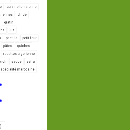
le
cuisine tunisienne
ariennes
dinde
gratin
cha
jus
s
pastilla
petit four
pâtes
quiches
recettes algerienne
wich
sauce
seffa
spécialité marocaine
16
16
)
)