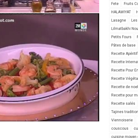
Fete
Fruits C
HALAWIYAT
H
Lasagne
Les
Lilmatbakhi No
Petits Fours
Pâtes de base
Recette Apéritif
Recette Interna
Recette Pour E
Recette Végéta
Recette de noe
Recette pour ma
Recette salés
Tajines traditio
Viennoiserie
couscous
cu
cuisine moyen 