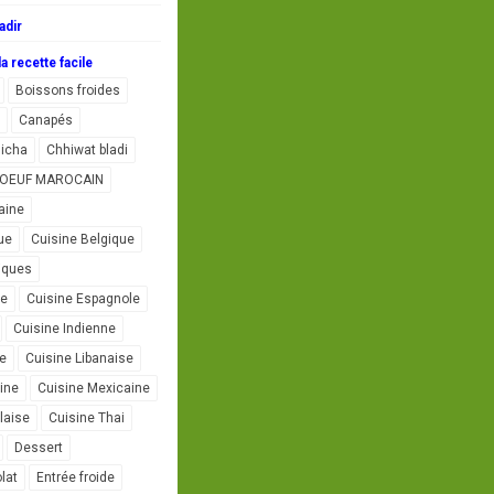
adir
a recette facile
Boissons froides
Canapés
icha
Chhiwat bladi
L'OEUF MAROCAIN
aine
ue
Cuisine Belgique
iques
se
Cuisine Espagnole
Cuisine Indienne
ne
Cuisine Libanaise
ine
Cuisine Mexicaine
laise
Cuisine Thai
Dessert
lat
Entrée froide