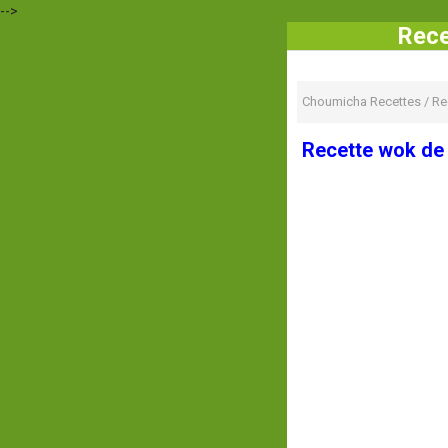
-->
Rece
Choumicha Recettes
/
Re
Recette wok de