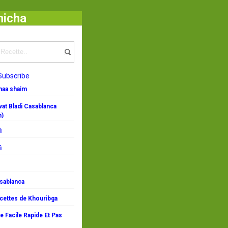
micha
Subscribe
emaa shaim
at Bladi Casablanca
n)
i
i
asablanca
ecettes de Khouribga
 Facile Rapide Et Pas