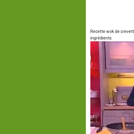
Recette wok de crevet
ingrédients.