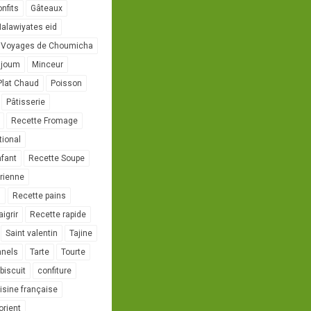
onfits
Gâteaux
alawiyates eid
 Voyages de Choumicha
ujoum
Minceur
Plat Chaud
Poisson
Pâtisserie
Recette Fromage
tional
nfant
Recette Soupe
rienne
l
Recette pains
igrir
Recette rapide
Saint valentin
Tajine
nnels
Tarte
Tourte
biscuit
confiture
isine française
orient