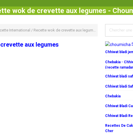
tte wok de crevette aux legumes - Chou
cette International
/
Recette wok de crevette aux legumes
 crevette aux legumes
Chhiwat bladi j
Chebakia - Chhiw
(recette ramada
Chhiwat bladi saf
Chhiwat bladi Saf
Chebakia
Chhiwat Bladi C
Chhiwat Bladi R
Recettes De Cake
Cher