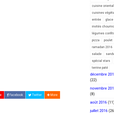
cuisine orienta
cuisines végét
entrée
glace
invités choumi
légumes confit
pizza
poulet
ramadan 2016
salade
sand
spécial stars
terrine paté
décembre 20
(22)
novembre 20
(8)
e
Facebook
Twitter
More
août 2016
(11
juillet 2016
(26