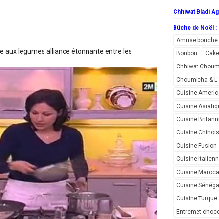
Chhiwat Bladi Ag
Bûche de Noël : l
Amuse bouche
te aux légumes
alliance étonnante entre les
Bonbon
Cake
Chhiwat Choum
Choumicha & 
Cuisine Americ
Cuisine Asiatiq
Cuisine Britann
Cuisine Chinoi
Cuisine Fusion
Cuisine Italien
Cuisine Maroca
Cuisine Sénéga
Cuisine Turque
Entremet choco