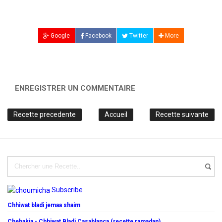
Google
Facebook
Twitter
More
ENREGISTRER UN COMMENTAIRE
Recette precedente
Accueil
Recette suivante
Subscribe
Chhiwat bladi jemaa shaim
Chebakia - Chhiwat Bladi Casablanca (recette ramadan)