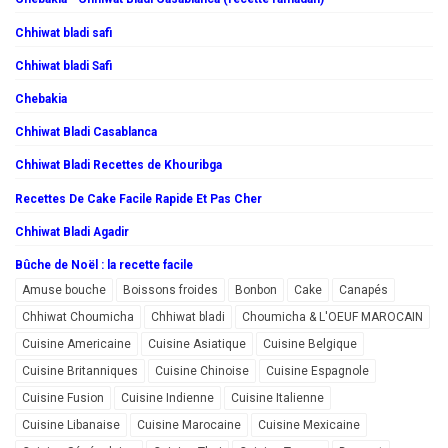
Chhiwat bladi safi
Chhiwat bladi Safi
Chebakia
Chhiwat Bladi Casablanca
Chhiwat Bladi Recettes de Khouribga
Recettes De Cake Facile Rapide Et Pas Cher
Chhiwat Bladi Agadir
Bûche de Noël : la recette facile
Amuse bouche
Boissons froides
Bonbon
Cake
Canapés
Chhiwat Choumicha
Chhiwat bladi
Choumicha & L'OEUF MAROCAIN
Cuisine Americaine
Cuisine Asiatique
Cuisine Belgique
Cuisine Britanniques
Cuisine Chinoise
Cuisine Espagnole
Cuisine Fusion
Cuisine Indienne
Cuisine Italienne
Cuisine Libanaise
Cuisine Marocaine
Cuisine Mexicaine