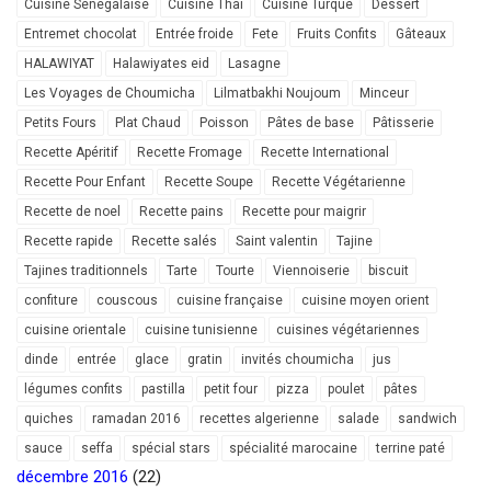
Cuisine Sénégalaise
Cuisine Thai
Cuisine Turque
Dessert
Entremet chocolat
Entrée froide
Fete
Fruits Confits
Gâteaux
HALAWIYAT
Halawiyates eid
Lasagne
Les Voyages de Choumicha
Lilmatbakhi Noujoum
Minceur
Petits Fours
Plat Chaud
Poisson
Pâtes de base
Pâtisserie
Recette Apéritif
Recette Fromage
Recette International
Recette Pour Enfant
Recette Soupe
Recette Végétarienne
Recette de noel
Recette pains
Recette pour maigrir
Recette rapide
Recette salés
Saint valentin
Tajine
Tajines traditionnels
Tarte
Tourte
Viennoiserie
biscuit
confiture
couscous
cuisine française
cuisine moyen orient
cuisine orientale
cuisine tunisienne
cuisines végétariennes
dinde
entrée
glace
gratin
invités choumicha
jus
légumes confits
pastilla
petit four
pizza
poulet
pâtes
quiches
ramadan 2016
recettes algerienne
salade
sandwich
sauce
seffa
spécial stars
spécialité marocaine
terrine paté
décembre 2016
(22)