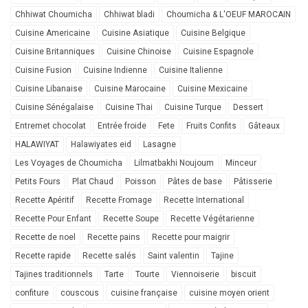
Chhiwat Choumicha
Chhiwat bladi
Choumicha & L'OEUF MAROCAIN
Cuisine Americaine
Cuisine Asiatique
Cuisine Belgique
Cuisine Britanniques
Cuisine Chinoise
Cuisine Espagnole
Cuisine Fusion
Cuisine Indienne
Cuisine Italienne
Cuisine Libanaise
Cuisine Marocaine
Cuisine Mexicaine
Cuisine Sénégalaise
Cuisine Thai
Cuisine Turque
Dessert
Entremet chocolat
Entrée froide
Fete
Fruits Confits
Gâteaux
HALAWIYAT
Halawiyates eid
Lasagne
Les Voyages de Choumicha
Lilmatbakhi Noujoum
Minceur
Petits Fours
Plat Chaud
Poisson
Pâtes de base
Pâtisserie
Recette Apéritif
Recette Fromage
Recette International
Recette Pour Enfant
Recette Soupe
Recette Végétarienne
Recette de noel
Recette pains
Recette pour maigrir
Recette rapide
Recette salés
Saint valentin
Tajine
Tajines traditionnels
Tarte
Tourte
Viennoiserie
biscuit
confiture
couscous
cuisine française
cuisine moyen orient