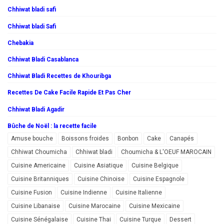
Chhiwat bladi safi
Chhiwat bladi Safi
Chebakia
Chhiwat Bladi Casablanca
Chhiwat Bladi Recettes de Khouribga
Recettes De Cake Facile Rapide Et Pas Cher
Chhiwat Bladi Agadir
Bûche de Noël : la recette facile
Amuse bouche
Boissons froides
Bonbon
Cake
Canapés
Chhiwat Choumicha
Chhiwat bladi
Choumicha & L'OEUF MAROCAIN
Cuisine Americaine
Cuisine Asiatique
Cuisine Belgique
Cuisine Britanniques
Cuisine Chinoise
Cuisine Espagnole
Cuisine Fusion
Cuisine Indienne
Cuisine Italienne
Cuisine Libanaise
Cuisine Marocaine
Cuisine Mexicaine
Cuisine Sénégalaise
Cuisine Thai
Cuisine Turque
Dessert