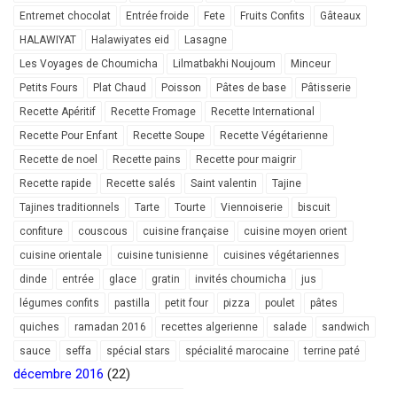
Entremet chocolat
Entrée froide
Fete
Fruits Confits
Gâteaux
HALAWIYAT
Halawiyates eid
Lasagne
Les Voyages de Choumicha
Lilmatbakhi Noujoum
Minceur
Petits Fours
Plat Chaud
Poisson
Pâtes de base
Pâtisserie
Recette Apéritif
Recette Fromage
Recette International
Recette Pour Enfant
Recette Soupe
Recette Végétarienne
Recette de noel
Recette pains
Recette pour maigrir
Recette rapide
Recette salés
Saint valentin
Tajine
Tajines traditionnels
Tarte
Tourte
Viennoiserie
biscuit
confiture
couscous
cuisine française
cuisine moyen orient
cuisine orientale
cuisine tunisienne
cuisines végétariennes
dinde
entrée
glace
gratin
invités choumicha
jus
légumes confits
pastilla
petit four
pizza
poulet
pâtes
quiches
ramadan 2016
recettes algerienne
salade
sandwich
sauce
seffa
spécial stars
spécialité marocaine
terrine paté
décembre 2016
(22)