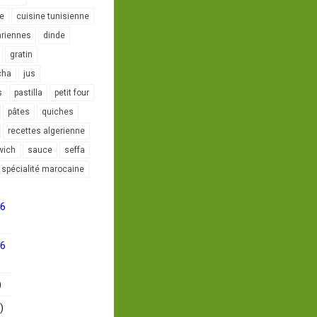
le
cuisine tunisienne
ariennes
dinde
gratin
cha
jus
s
pastilla
petit four
pâtes
quiches
recettes algerienne
wich
sauce
seffa
spécialité marocaine
16
16
)
)