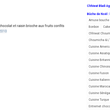
Chhiwat Bladi Ag
Bûche de Noël : l
Amuse bouche
ocolat et raisin brioche aux fruits confits
Bonbon
Cake
Chhiwat Choum
Choumicha & 
Cuisine Americ
Cuisine Asiatiq
Cuisine Britann
Cuisine Chinoi
Cuisine Fusion
Cuisine Italien
Cuisine Maroca
Cuisine Sénéga
Cuisine Turque
Entremet choco