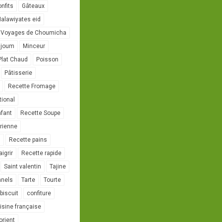
onfits
Gâteaux
alawiyates eid
 Voyages de Choumicha
ujoum
Minceur
Plat Chaud
Poisson
Pâtisserie
Recette Fromage
tional
nfant
Recette Soupe
rienne
l
Recette pains
igrir
Recette rapide
Saint valentin
Tajine
nnels
Tarte
Tourte
biscuit
confiture
isine française
orient