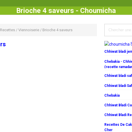
Brioche 4 saveurs - Choumicha
Recettes
/
Viennoiserie
/
Brioche 4 saveurs
urs
Chhiwat bladi j
Chebakia - Chhiw
(recette ramada
Chhiwat bladi saf
Chhiwat bladi Saf
Chebakia
Chhiwat Bladi C
Chhiwat Bladi R
Recettes De Cake
Cher