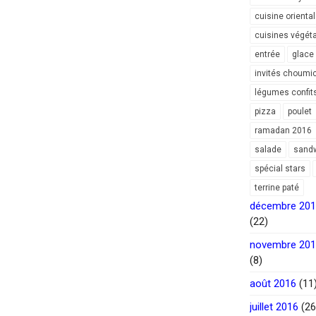
cuisine orienta
cuisines végét
entrée
glace
invités choumi
légumes confit
pizza
poulet
ramadan 2016
salade
sand
spécial stars
terrine paté
décembre 20
(22)
novembre 20
(8)
août 2016
(11
juillet 2016
(26