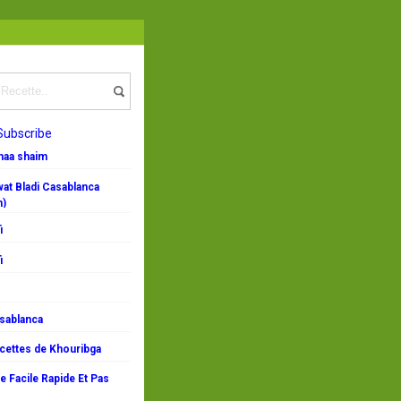
Subscribe
emaa shaim
at Bladi Casablanca
n)
i
i
asablanca
ecettes de Khouribga
 Facile Rapide Et Pas