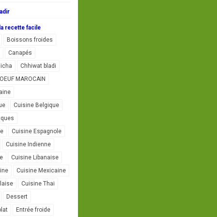
adir
a recette facile
Boissons froides
Canapés
icha
Chhiwat bladi
L'OEUF MAROCAIN
aine
ue
Cuisine Belgique
iques
se
Cuisine Espagnole
Cuisine Indienne
ne
Cuisine Libanaise
ine
Cuisine Mexicaine
laise
Cuisine Thai
Dessert
lat
Entrée froide