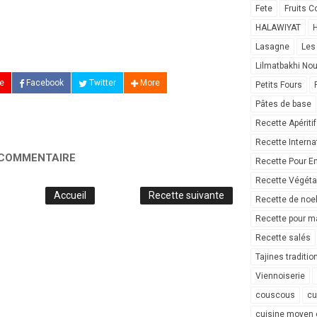
Fete
Fruits C
HALAWIYAT
H
Lasagne
Les
Lilmatbakhi No
e
Facebook
Twitter
More
Petits Fours
Pâtes de base
Recette Apéritif
Recette Interna
 COMMENTAIRE
Recette Pour E
Recette Végéta
Accueil
Recette suivante
Recette de noe
Recette pour ma
Recette salés
Tajines traditio
Viennoiserie
couscous
cu
cuisine moyen 