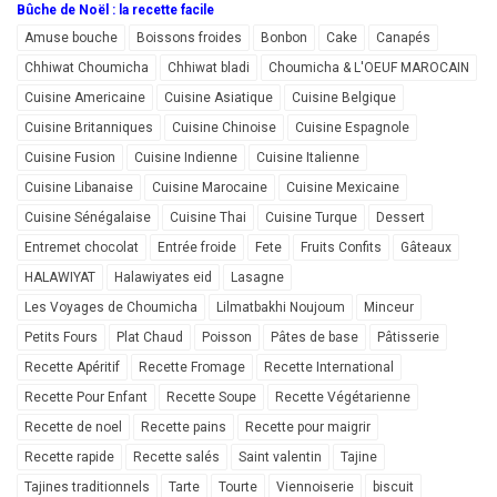
Bûche de Noël : la recette facile
Amuse bouche
Boissons froides
Bonbon
Cake
Canapés
Chhiwat Choumicha
Chhiwat bladi
Choumicha & L'OEUF MAROCAIN
Cuisine Americaine
Cuisine Asiatique
Cuisine Belgique
Cuisine Britanniques
Cuisine Chinoise
Cuisine Espagnole
Cuisine Fusion
Cuisine Indienne
Cuisine Italienne
Cuisine Libanaise
Cuisine Marocaine
Cuisine Mexicaine
Cuisine Sénégalaise
Cuisine Thai
Cuisine Turque
Dessert
Entremet chocolat
Entrée froide
Fete
Fruits Confits
Gâteaux
HALAWIYAT
Halawiyates eid
Lasagne
Les Voyages de Choumicha
Lilmatbakhi Noujoum
Minceur
Petits Fours
Plat Chaud
Poisson
Pâtes de base
Pâtisserie
Recette Apéritif
Recette Fromage
Recette International
Recette Pour Enfant
Recette Soupe
Recette Végétarienne
Recette de noel
Recette pains
Recette pour maigrir
Recette rapide
Recette salés
Saint valentin
Tajine
Tajines traditionnels
Tarte
Tourte
Viennoiserie
biscuit