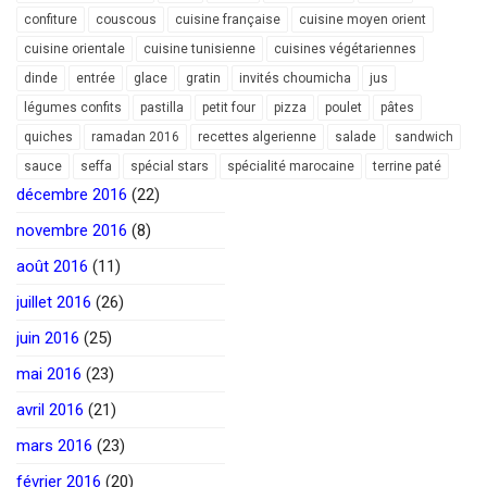
confiture
couscous
cuisine française
cuisine moyen orient
cuisine orientale
cuisine tunisienne
cuisines végétariennes
dinde
entrée
glace
gratin
invités choumicha
jus
légumes confits
pastilla
petit four
pizza
poulet
pâtes
quiches
ramadan 2016
recettes algerienne
salade
sandwich
sauce
seffa
spécial stars
spécialité marocaine
terrine paté
décembre 2016
(22)
novembre 2016
(8)
août 2016
(11)
juillet 2016
(26)
juin 2016
(25)
mai 2016
(23)
avril 2016
(21)
mars 2016
(23)
février 2016
(20)