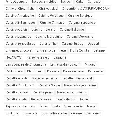
Amuse bouche
Boissons froides
Bonbon
Cake
Canapés
Chhiwat Choumicha
Chhiwat bladi
Choumicha & L'OEUF MAROCAIN
Cuisine Americaine
Cuisine Asiatique
Cuisine Belgique
Cuisine Britanniques
Cuisine Chinoise
Cuisine Espagnole
Cuisine Fusion
Cuisine Indienne
Cuisine Italienne
Cuisine Libanaise
Cuisine Marocaine
Cuisine Mexicaine
Cuisine Sénégalaise
Cuisine Thai
Cuisine Turque
Dessert
Entremet chocolat
Entrée froide
Fete
Fruits Confits
Gâteaux
HALAWIYAT
Halawiyates eid
Lasagne
Les Voyages de Choumicha
Lilmatbakhi Noujoum
Minceur
Petits Fours
Plat Chaud
Poisson
Pâtes de base
Pâtisserie
Recette Apéritif
Recette Fromage
Recette International
Recette Pour Enfant
Recette Soupe
Recette Végétarienne
Recette de noel
Recette pains
Recette pour maigrir
Recette rapide
Recette salés
Saint valentin
Tajine
Tajines traditionnels
Tarte
Tourte
Viennoiserie
biscuit
confiture
couscous
cuisine française
cuisine moyen orient